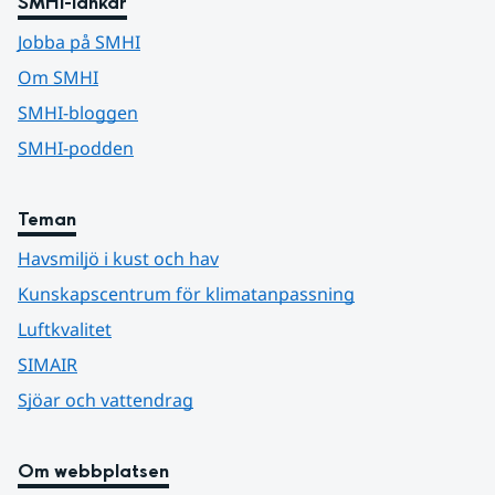
SMHI-länkar
Jobba på SMHI
Om SMHI
SMHI-bloggen
SMHI-podden
Teman
Havsmiljö i kust och hav
Kunskapscentrum för klimatanpassning
Luftkvalitet
SIMAIR
Sjöar och vattendrag
Om webbplatsen