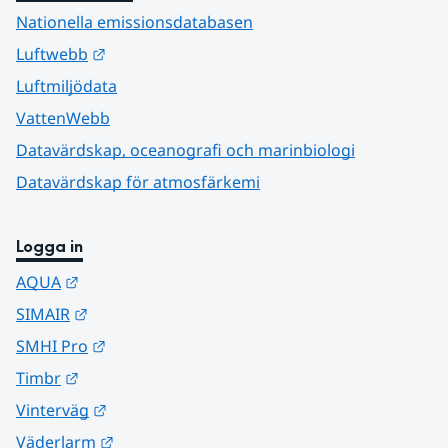
Nationella emissionsdatabasen
Länk till annan webbplats.
Luftwebb
Luftmiljödata
VattenWebb
Datavärdskap, oceanografi och marinbiologi
Datavärdskap för atmosfärkemi
Logga in
Länk till annan webbplats.
AQUA
Länk till annan webbplats.
SIMAIR
Länk till annan webbplats.
SMHI Pro
Länk till annan webbplats.
Timbr
Länk till annan webbplats.
Vinterväg
Länk till annan webbplats.
Väderlarm