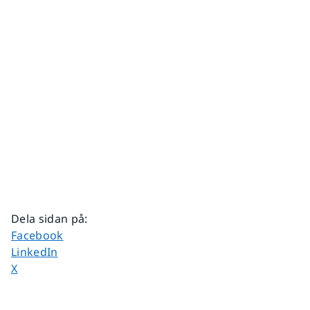
Dela sidan på
:
Dela sidan på
Facebook
Dela sidan på
LinkedIn
Dela sidan på
X