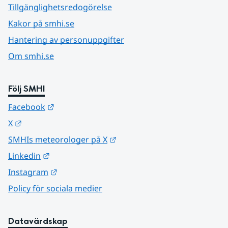
Tillgänglighetsredogörelse
Kakor på smhi.se
Hantering av personuppgifter
Om smhi.se
Följ SMHI
Länk till annan webbplats.
Facebook
Länk till annan webbplats.
X
Länk till annan webbplats.
SMHIs meteorologer på X
Länk till annan webbplats.
Linkedin
Länk till annan webbplats.
Instagram
Policy för sociala medier
Datavärdskap