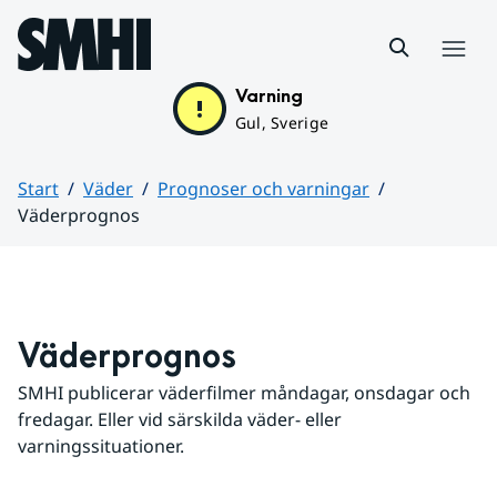
Hoppa till sidans innehåll
Meny
Varning
Gul, Sverige
Start
Väder
Prognoser och varningar
Väderprognos
Huvudinnehåll
Väderprognos
SMHI publicerar väderfilmer måndagar, onsdagar och 
fredagar. Eller vid särskilda väder- eller 
varningssituationer.