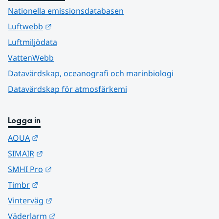
Nationella emissionsdatabasen
Länk till annan webbplats.
Luftwebb
Luftmiljödata
VattenWebb
Datavärdskap, oceanografi och marinbiologi
Datavärdskap för atmosfärkemi
Logga in
Länk till annan webbplats.
AQUA
Länk till annan webbplats.
SIMAIR
Länk till annan webbplats.
SMHI Pro
Länk till annan webbplats.
Timbr
Länk till annan webbplats.
Vinterväg
Länk till annan webbplats.
Väderlarm