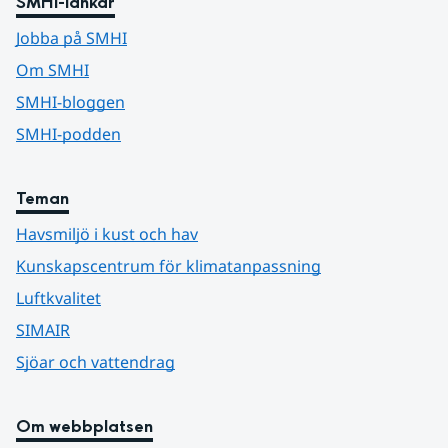
SMHI-länkar
Jobba på SMHI
Om SMHI
SMHI-bloggen
SMHI-podden
Teman
Havsmiljö i kust och hav
Kunskapscentrum för klimatanpassning
Luftkvalitet
SIMAIR
Sjöar och vattendrag
Om webbplatsen