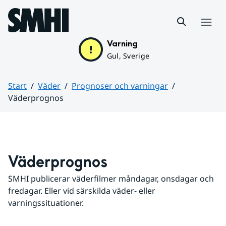
Hoppa till sidans innehåll
Meny
Varning
Gul, Sverige
Start
Väder
Prognoser och varningar
Väderprognos
Huvudinnehåll
Väderprognos
SMHI publicerar väderfilmer måndagar, onsdagar och 
fredagar. Eller vid särskilda väder- eller 
varningssituationer.