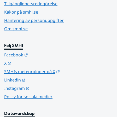
Tillgänglighetsredogörelse
Kakor på smhi.se
Hantering av personuppgifter
Om smhi.se
Följ SMHI
Länk till annan webbplats.
Facebook
Länk till annan webbplats.
X
Länk till annan webbplats.
SMHIs meteorologer på X
Länk till annan webbplats.
Linkedin
Länk till annan webbplats.
Instagram
Policy för sociala medier
Datavärdskap