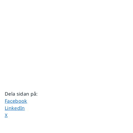
Dela sidan på
:
Dela sidan på
Facebook
Dela sidan på
LinkedIn
Dela sidan på
X