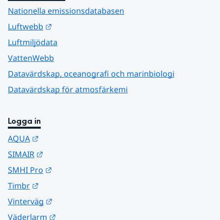
Nationella emissionsdatabasen
Länk till annan webbplats.
Luftwebb
Luftmiljödata
VattenWebb
Datavärdskap, oceanografi och marinbiologi
Datavärdskap för atmosfärkemi
Logga in
Länk till annan webbplats.
AQUA
Länk till annan webbplats.
SIMAIR
Länk till annan webbplats.
SMHI Pro
Länk till annan webbplats.
Timbr
Länk till annan webbplats.
Vinterväg
Länk till annan webbplats.
Väderlarm