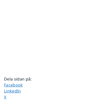
Dela sidan på
:
Dela sidan på
Facebook
Dela sidan på
LinkedIn
Dela sidan på
X