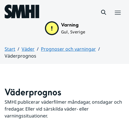
Hoppa till sidans innehåll
Meny
Varning
Gul, Sverige
Start
Väder
Prognoser och varningar
Väderprognos
Huvudinnehåll
Väderprognos
SMHI publicerar väderfilmer måndagar, onsdagar och 
fredagar. Eller vid särskilda väder- eller 
varningssituationer.