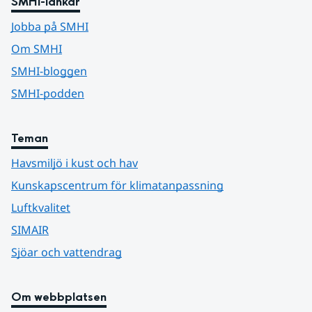
SMHI-länkar
Jobba på SMHI
Om SMHI
SMHI-bloggen
SMHI-podden
Teman
Havsmiljö i kust och hav
Kunskapscentrum för klimatanpassning
Luftkvalitet
SIMAIR
Sjöar och vattendrag
Om webbplatsen