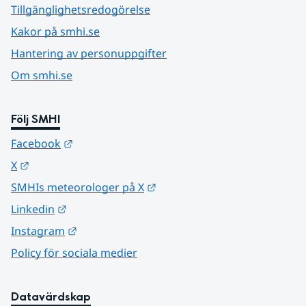
Tillgänglighetsredogörelse
Kakor på smhi.se
Hantering av personuppgifter
Om smhi.se
Följ SMHI
Länk till annan webbplats.
Facebook
Länk till annan webbplats.
X
Länk till annan webbplats.
SMHIs meteorologer på X
Länk till annan webbplats.
Linkedin
Länk till annan webbplats.
Instagram
Policy för sociala medier
Datavärdskap