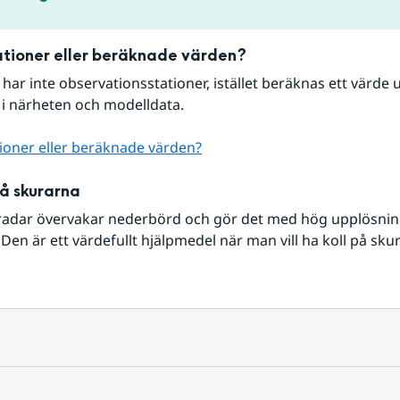
tioner eller beräknade värden?
r har inte observationsstationer, istället beräknas ett värde u
 i närheten och modelldata.
ioner eller beräknade värden?
på skurarna
radar övervakar nederbörd och gör det med hög upplösning 
Den är ett värdefullt hjälpmedel när man vill ha koll på sku