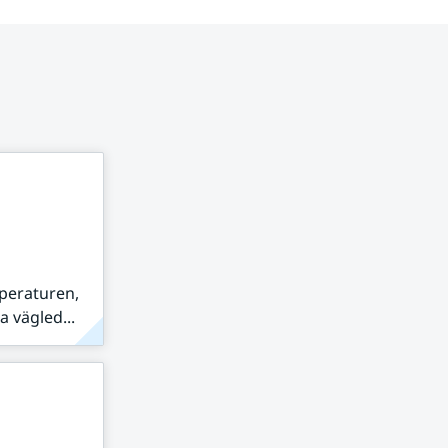
peraturen,
 vägled...