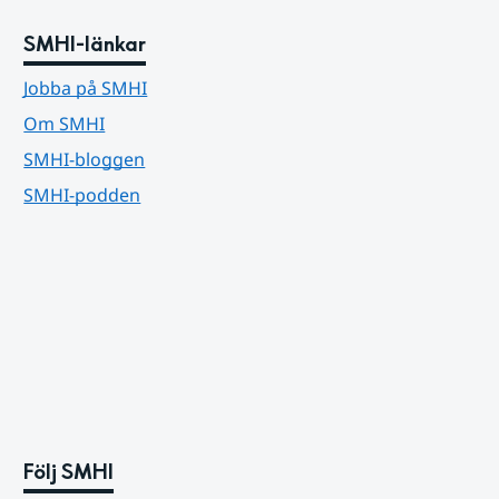
SMHI-länkar
Jobba på SMHI
Om SMHI
SMHI-bloggen
SMHI-podden
Följ SMHI