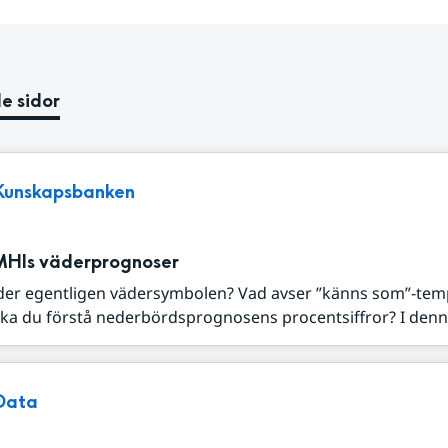
e sidor
Kunskapsbanken
MHIs väderprognoser
der egentligen vädersymbolen? Vad avser ”känns som”-tem
ka du förstå nederbördsprognosens procentsiffror? I denna
Data