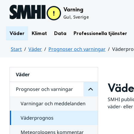
Hoppa till sidans innehåll
Varning
Gul, Sverige
Väder
Klimat
Data
Professionella tjänster
Start
Väder
Prognoser och varningar
Väderpr
varningar
och
Huvudinnehåll
Prognoser
för
Undersidor
Väder
Väde
Prognoser och varningar
SMHI public
Varningar och meddelanden
väder- eller
Väderprognos
Meteorologens kommentar