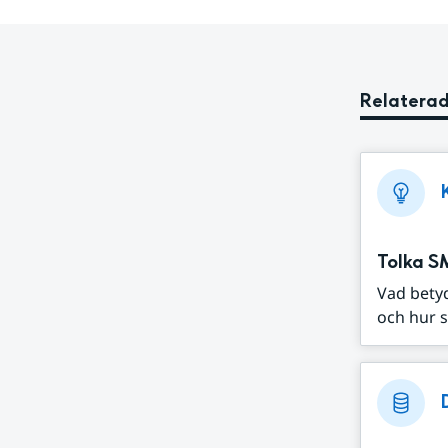
Relaterad
Tolka S
Vad bety
och hur s