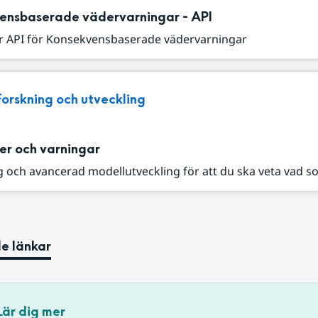
ensbaserade vädervarningar - API
r API för Konsekvensbaserade vädervarningar
Forskning och utveckling
er och varningar
 och avancerad modellutveckling för att du ska veta vad s
e länkar
Lär dig mer