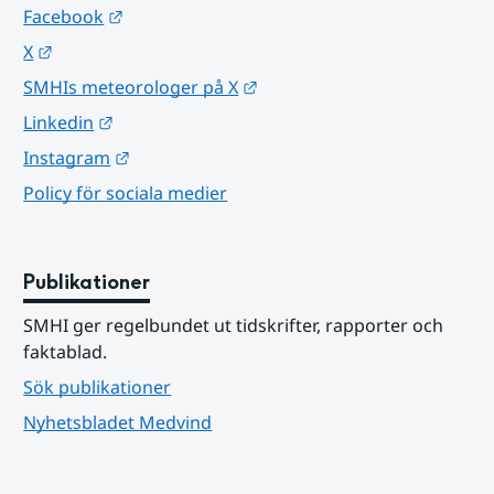
Länk till annan webbplats.
Facebook
Länk till annan webbplats.
X
Länk till annan webbplats.
SMHIs meteorologer på X
Länk till annan webbplats.
Linkedin
Länk till annan webbplats.
Instagram
Policy för sociala medier
Publikationer
SMHI ger regelbundet ut tidskrifter, rapporter och 
faktablad.
Sök publikationer
Nyhetsbladet Medvind