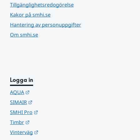
Tillgänglighetsredogörelse
Kakor på smhi.se
Hantering av personuppgifter
Om smhi.se
Logga in
Länk till annan webbplats.
AQUA
Länk till annan webbplats.
SIMAIR
Länk till annan webbplats.
SMHI Pro
Länk till annan webbplats.
Timbr
Länk till annan webbplats.
Vinterväg