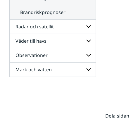
Brandriskprognoser
Radar och satellit
Väder till havs
Undersidor
för
Radar
Observationer
Undersidor
och
för
satellit
Väder
Mark och vatten
Undersidor
till
för
havs
Observationer
Undersidor
för
Mark
och
vatten
Dela sidan