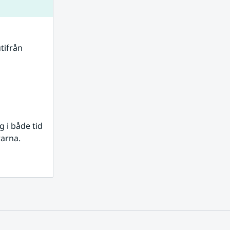
tifrån 
i både tid 
rarna.