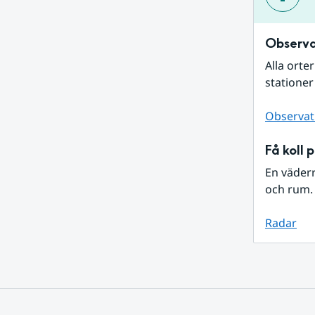
Observa
Alla orte
stationer
Observat
Få koll 
En väder
och rum. 
Radar