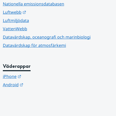
Nationella emissionsdatabasen
Länk till annan webbplats.
Luftwebb
Luftmiljödata
VattenWebb
Datavärdskap, oceanografi och marinbiologi
Datavärdskap för atmosfärkemi
Väderappar
Länk till annan webbplats.
iPhone
Länk till annan webbplats.
Android