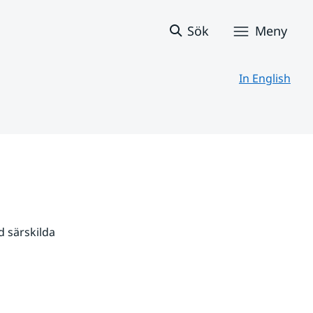
Sök
Meny
In English
 särskilda 