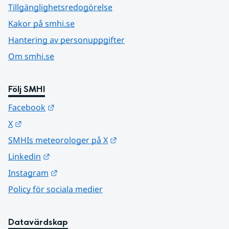
Tillgänglighetsredogörelse
Kakor på smhi.se
Hantering av personuppgifter
Om smhi.se
Följ SMHI
Länk till annan webbplats.
Facebook
Länk till annan webbplats.
X
Länk till annan webbplats.
SMHIs meteorologer på X
Länk till annan webbplats.
Linkedin
Länk till annan webbplats.
Instagram
Policy för sociala medier
Datavärdskap