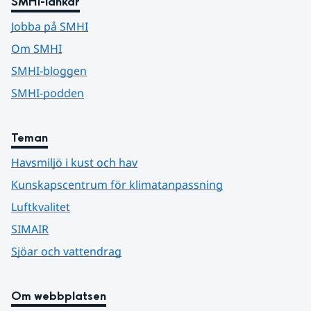
SMHI-länkar
Jobba på SMHI
Om SMHI
SMHI-bloggen
SMHI-podden
Teman
Havsmiljö i kust och hav
Kunskapscentrum för klimatanpassning
Luftkvalitet
SIMAIR
Sjöar och vattendrag
Om webbplatsen