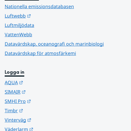
Nationella emissionsdatabasen
Länk till annan webbplats.
Luftwebb
Luftmiljödata
VattenWebb
Datavärdskap, oceanografi och marinbiologi
Datavärdskap för atmosfärkemi
Logga in
Länk till annan webbplats.
AQUA
Länk till annan webbplats.
SIMAIR
Länk till annan webbplats.
SMHI Pro
Länk till annan webbplats.
Timbr
Länk till annan webbplats.
Vinterväg
Länk till annan webbplats.
Väderlarm