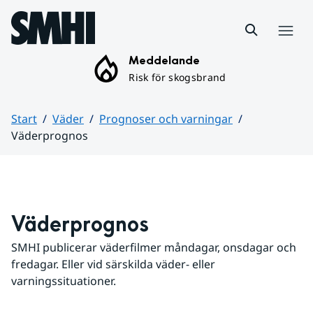
Hoppa till sidans innehåll
Meny
Meddelande
Risk för skogsbrand
Start
Väder
Prognoser och varningar
Väderprognos
Huvudinnehåll
Väderprognos
SMHI publicerar väderfilmer måndagar, onsdagar och 
fredagar. Eller vid särskilda väder- eller 
varningssituationer.