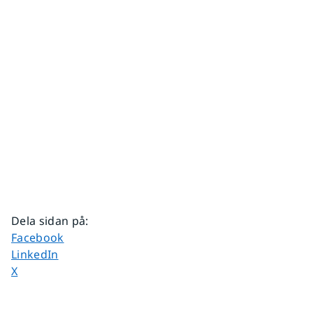
Dela sidan på
:
Dela sidan på
Facebook
Dela sidan på
LinkedIn
Dela sidan på
X