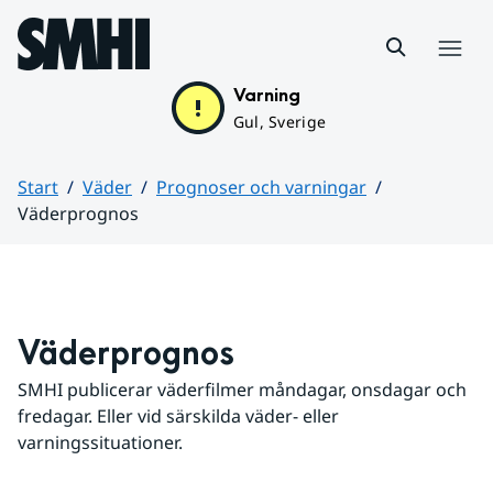
Hoppa till sidans innehåll
Meny
Varning
Gul, Sverige
Start
Väder
Prognoser och varningar
Väderprognos
Huvudinnehåll
Väderprognos
SMHI publicerar väderfilmer måndagar, onsdagar och 
fredagar. Eller vid särskilda väder- eller 
varningssituationer.