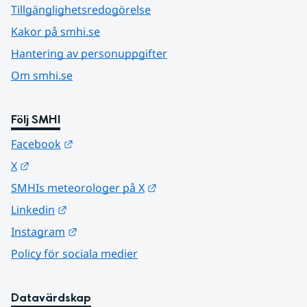
Tillgänglighetsredogörelse
Kakor på smhi.se
Hantering av personuppgifter
Om smhi.se
Följ SMHI
Länk till annan webbplats.
Facebook
Länk till annan webbplats.
X
Länk till annan webbplats.
SMHIs meteorologer på X
Länk till annan webbplats.
Linkedin
Länk till annan webbplats.
Instagram
Policy för sociala medier
Datavärdskap