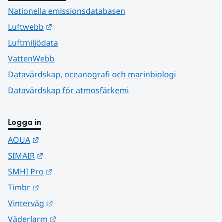
Nationella emissionsdatabasen
Länk till annan webbplats.
Luftwebb
Luftmiljödata
VattenWebb
Datavärdskap, oceanografi och marinbiologi
Datavärdskap för atmosfärkemi
Logga in
Länk till annan webbplats.
AQUA
Länk till annan webbplats.
SIMAIR
Länk till annan webbplats.
SMHI Pro
Länk till annan webbplats.
Timbr
Länk till annan webbplats.
Vinterväg
Länk till annan webbplats.
Väderlarm