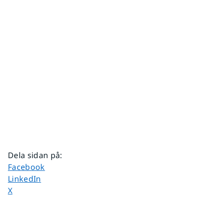
Dela sidan på
:
Dela sidan på
Facebook
Dela sidan på
LinkedIn
Dela sidan på
X