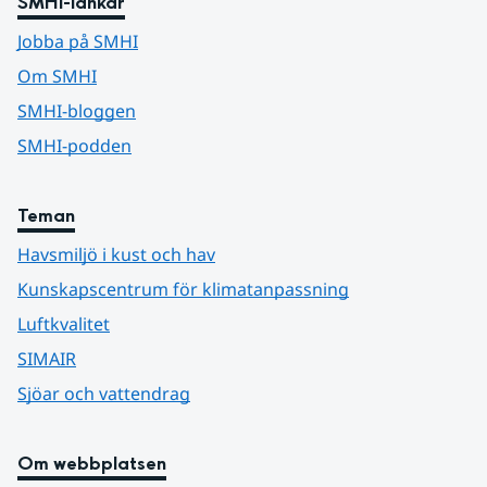
SMHI-länkar
Jobba på SMHI
Om SMHI
SMHI-bloggen
SMHI-podden
Teman
Havsmiljö i kust och hav
Kunskapscentrum för klimatanpassning
Luftkvalitet
SIMAIR
Sjöar och vattendrag
Om webbplatsen