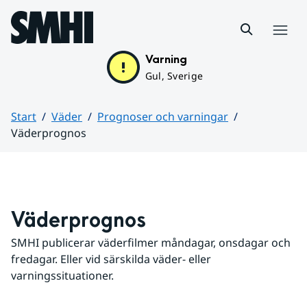
Hoppa till sidans innehåll
Meny
Varning
Gul, Sverige
Start
Väder
Prognoser och varningar
Väderprognos
Huvudinnehåll
Väderprognos
SMHI publicerar väderfilmer måndagar, onsdagar och 
fredagar. Eller vid särskilda väder- eller 
varningssituationer.