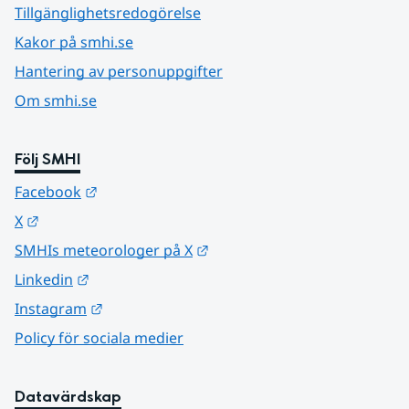
Tillgänglighetsredogörelse
Kakor på smhi.se
Hantering av personuppgifter
Om smhi.se
Följ SMHI
Länk till annan webbplats.
Facebook
Länk till annan webbplats.
X
Länk till annan webbplats.
SMHIs meteorologer på X
Länk till annan webbplats.
Linkedin
Länk till annan webbplats.
Instagram
Policy för sociala medier
Datavärdskap