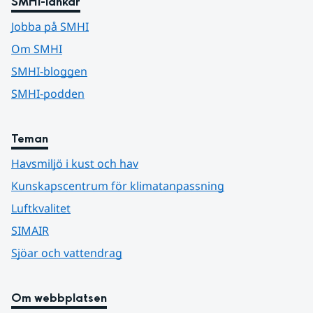
SMHI-länkar
Jobba på SMHI
Om SMHI
SMHI-bloggen
SMHI-podden
Teman
Havsmiljö i kust och hav
Kunskapscentrum för klimatanpassning
Luftkvalitet
SIMAIR
Sjöar och vattendrag
Om webbplatsen