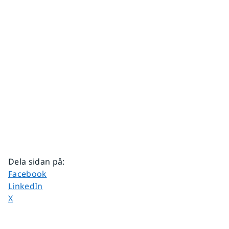
Dela sidan på
:
Dela sidan på
Facebook
Dela sidan på
LinkedIn
Dela sidan på
X