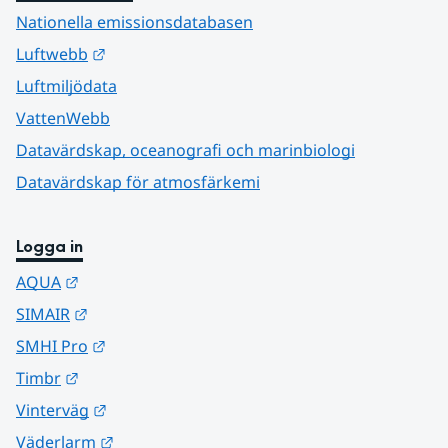
Nationella emissionsdatabasen
Länk till annan webbplats.
Luftwebb
Luftmiljödata
VattenWebb
Datavärdskap, oceanografi och marinbiologi
Datavärdskap för atmosfärkemi
Logga in
Länk till annan webbplats.
AQUA
Länk till annan webbplats.
SIMAIR
Länk till annan webbplats.
SMHI Pro
Länk till annan webbplats.
Timbr
Länk till annan webbplats.
Vinterväg
Länk till annan webbplats.
Väderlarm