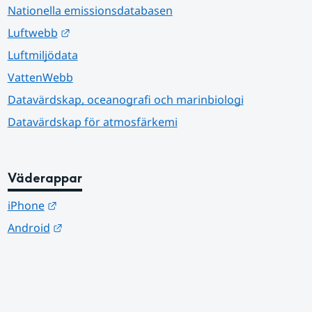
Nationella emissionsdatabasen
Länk till annan webbplats.
Luftwebb
Luftmiljödata
VattenWebb
Datavärdskap, oceanografi och marinbiologi
Datavärdskap för atmosfärkemi
Väderappar
Länk till annan webbplats.
iPhone
Länk till annan webbplats.
Android