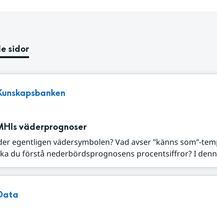
e sidor
Kunskapsbanken
MHIs väderprognoser
der egentligen vädersymbolen? Vad avser ”känns som”-tem
ka du förstå nederbördsprognosens procentsiffror? I denna
Data