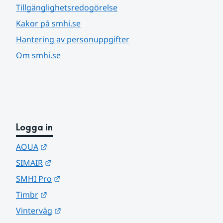
Tillgänglighetsredogörelse
Kakor på smhi.se
Hantering av personuppgifter
Om smhi.se
Logga in
Länk till annan webbplats.
AQUA
Länk till annan webbplats.
SIMAIR
Länk till annan webbplats.
SMHI Pro
Länk till annan webbplats.
Timbr
Länk till annan webbplats.
Vinterväg