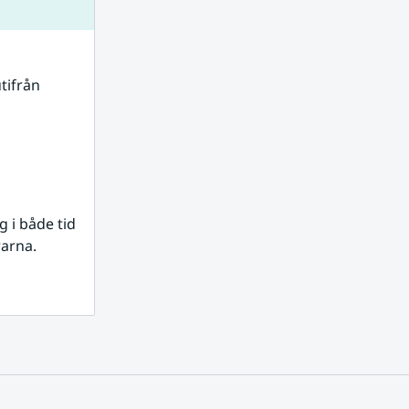
tifrån 
i både tid 
rarna.