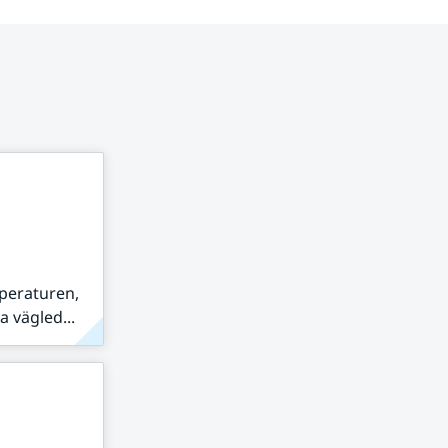
peraturen,
 vägled...