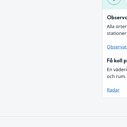
Observa
Alla orte
stationer
Observat
Få koll 
En väder
och rum. 
Radar