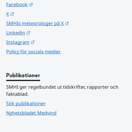
Länk till annan webbplats.
Facebook
Länk till annan webbplats.
X
Länk till annan webbplats.
SMHIs meteorologer på X
Länk till annan webbplats.
Linkedin
Länk till annan webbplats.
Instagram
Policy för sociala medier
Publikationer
SMHI ger regelbundet ut tidskrifter, rapporter och 
faktablad.
Sök publikationer
Nyhetsbladet Medvind