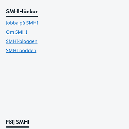
SMHI-länkar
Jobba på SMHI
Om SMHI
SMHI-bloggen
SMHI-podden
Följ SMHI