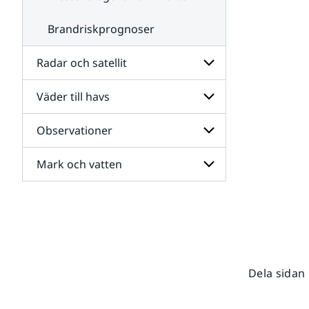
Brandriskprognoser
Radar och satellit
Väder till havs
Undersidor
för
Radar
Observationer
Undersidor
och
för
satellit
Väder
Mark och vatten
Undersidor
till
för
havs
Observationer
Undersidor
för
Mark
och
vatten
Dela sidan