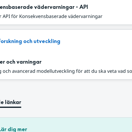
ensbaserade vädervarningar - API
r API för Konsekvensbaserade vädervarningar
Forskning och utveckling
er och varningar
 och avancerad modellutveckling för att du ska veta vad s
e länkar
Lär dig mer