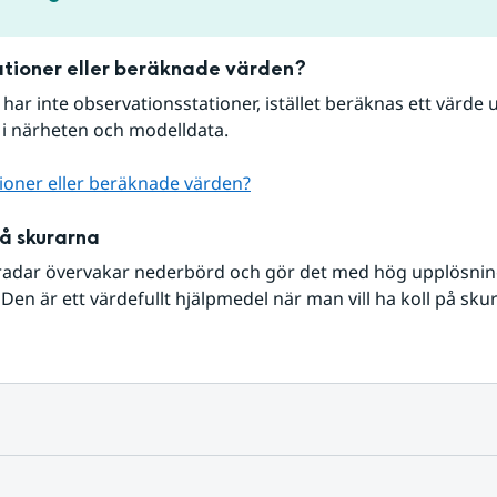
tioner eller beräknade värden?
r har inte observationsstationer, istället beräknas ett värde u
 i närheten och modelldata.
ioner eller beräknade värden?
på skurarna
radar övervakar nederbörd och gör det med hög upplösning 
Den är ett värdefullt hjälpmedel när man vill ha koll på sku