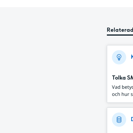
Relaterad
Tolka S
Vad bety
och hur s