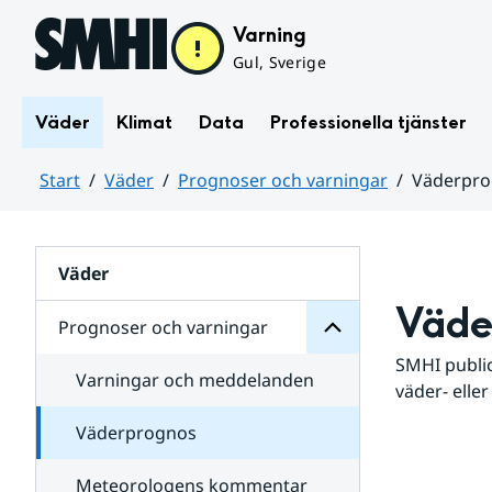
Hoppa till sidans innehåll
Varning
Gul, Sverige
Väder
Klimat
Data
Professionella tjänster
Start
Väder
Prognoser och varningar
Väderpr
varningar
och
Huvudinnehåll
Prognoser
för
Undersidor
Väder
Väde
Prognoser och varningar
SMHI public
Varningar och meddelanden
väder- eller
Väderprognos
Meteorologens kommentar