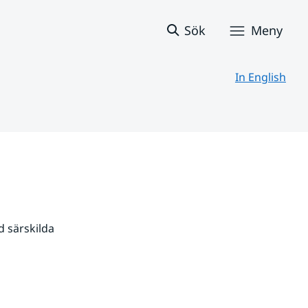
Sök
Meny
In English
 särskilda 