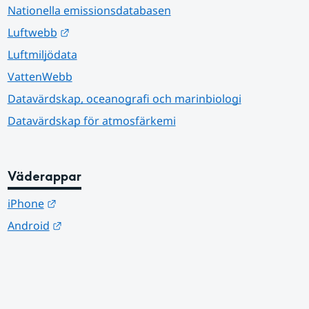
Nationella emissionsdatabasen
Länk till annan webbplats.
Luftwebb
Luftmiljödata
VattenWebb
Datavärdskap, oceanografi och marinbiologi
Datavärdskap för atmosfärkemi
Väderappar
Länk till annan webbplats.
iPhone
Länk till annan webbplats.
Android