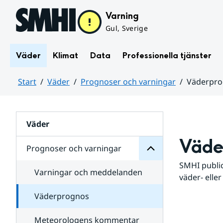
Hoppa till sidans innehåll
Varning
Gul, Sverige
Väder
Klimat
Data
Professionella tjänster
Start
Väder
Prognoser och varningar
Väderpr
varningar
och
Huvudinnehåll
Prognoser
för
Undersidor
Väder
Väde
Prognoser och varningar
SMHI public
Varningar och meddelanden
väder- eller
Väderprognos
Meteorologens kommentar