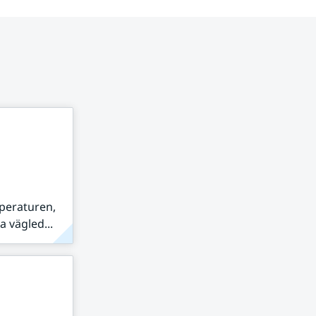
peraturen,
 vägled...