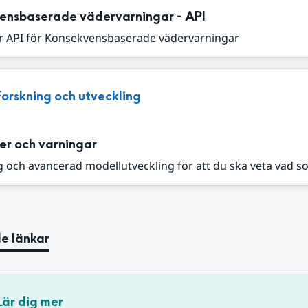
ensbaserade vädervarningar - API
r API för Konsekvensbaserade vädervarningar
Forskning och utveckling
er och varningar
 och avancerad modellutveckling för att du ska veta vad s
e länkar
Lär dig mer