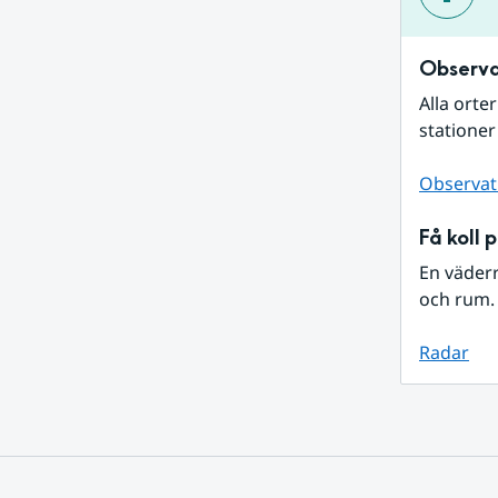
Observa
Alla orte
stationer
Observat
Få koll 
En väder
och rum. 
Radar