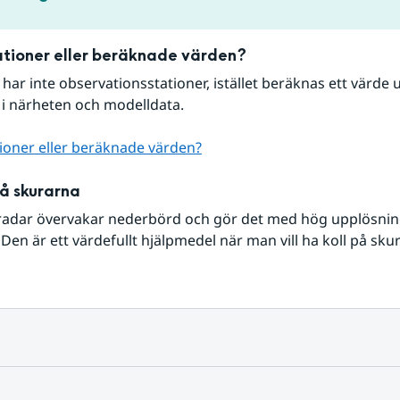
tioner eller beräknade värden?
r har inte observationsstationer, istället beräknas ett värde u
 i närheten och modelldata.
ioner eller beräknade värden?
på skurarna
radar övervakar nederbörd och gör det med hög upplösning 
Den är ett värdefullt hjälpmedel när man vill ha koll på sku