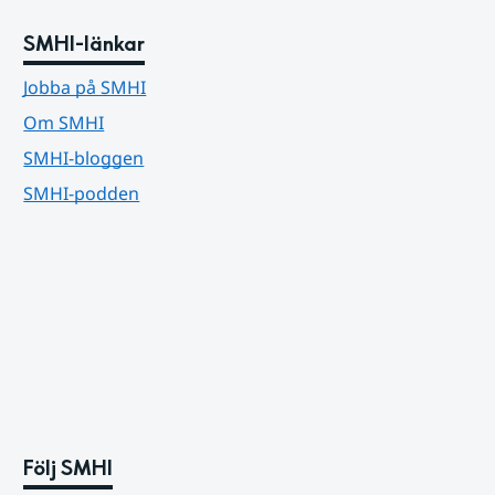
SMHI-länkar
Jobba på SMHI
Om SMHI
SMHI-bloggen
SMHI-podden
Följ SMHI