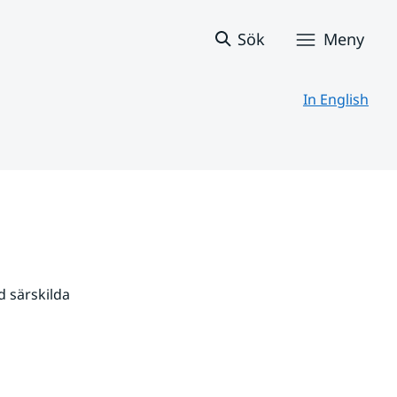
Sök
Meny
In English
 särskilda 