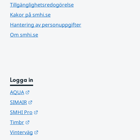
Tillgänglighetsredogörelse
Kakor på smhi.se
Hantering av personuppgifter
Om smhi.se
Logga in
Länk till annan webbplats.
AQUA
Länk till annan webbplats.
SIMAIR
Länk till annan webbplats.
SMHI Pro
Länk till annan webbplats.
Timbr
Länk till annan webbplats.
Vinterväg