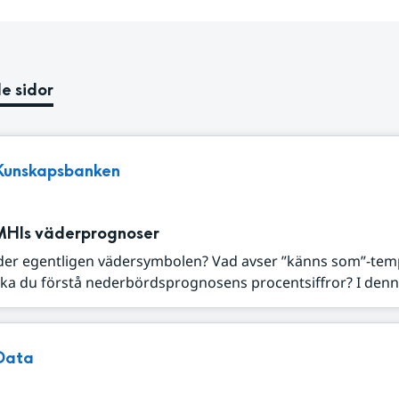
e sidor
Kunskapsbanken
MHIs väderprognoser
der egentligen vädersymbolen? Vad avser ”känns som”-tem
ka du förstå nederbördsprognosens procentsiffror? I denna
Data