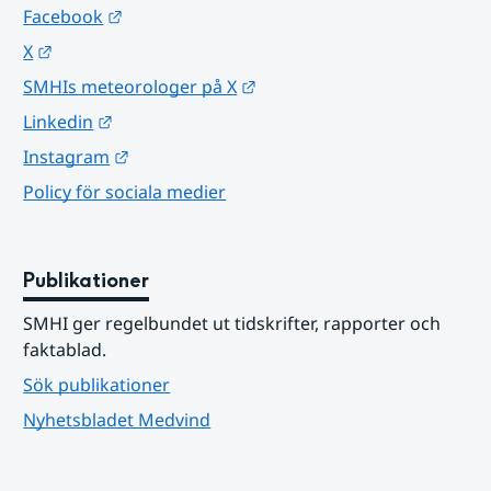
Länk till annan webbplats.
Facebook
Länk till annan webbplats.
X
Länk till annan webbplats.
SMHIs meteorologer på X
Länk till annan webbplats.
Linkedin
Länk till annan webbplats.
Instagram
Policy för sociala medier
Publikationer
SMHI ger regelbundet ut tidskrifter, rapporter och 
faktablad.
Sök publikationer
Nyhetsbladet Medvind