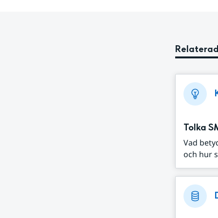
Relaterad
Tolka S
Vad bety
och hur s