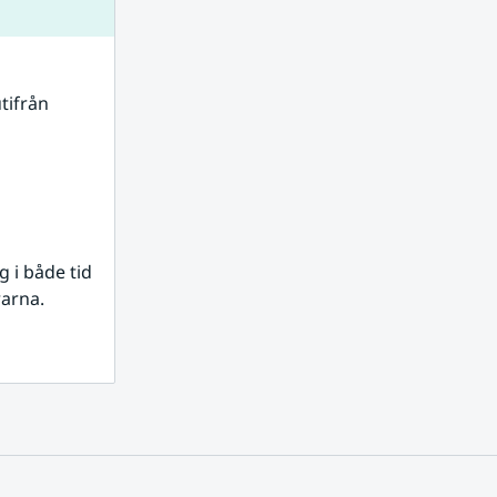
tifrån 
i både tid 
rarna.