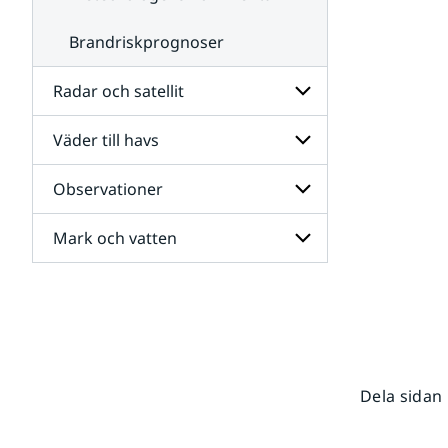
Brandriskprognoser
Radar och satellit
Väder till havs
Undersidor
för
Radar
Observationer
Undersidor
och
för
satellit
Väder
Mark och vatten
Undersidor
till
för
havs
Observationer
Undersidor
för
Mark
och
vatten
Dela sidan