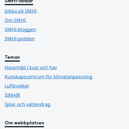
SMHI-länkar
Jobba på SMHI
Om SMHI
SMHI-bloggen
SMHI-podden
Teman
Havsmiljö i kust och hav
Kunskapscentrum för klimatanpassning
Luftkvalitet
SIMAIR
Sjöar och vattendrag
Om webbplatsen