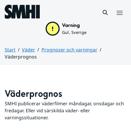
Hoppa till sidans innehåll
Meny
Varning
Gul, Sverige
Start
Väder
Prognoser och varningar
Väderprognos
Huvudinnehåll
Väderprognos
SMHI publicerar väderfilmer måndagar, onsdagar och 
fredagar. Eller vid särskilda väder- eller 
varningssituationer.