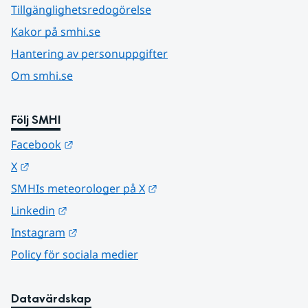
Tillgänglighetsredogörelse
Kakor på smhi.se
Hantering av personuppgifter
Om smhi.se
Följ SMHI
Länk till annan webbplats.
Facebook
Länk till annan webbplats.
X
Länk till annan webbplats.
SMHIs meteorologer på X
Länk till annan webbplats.
Linkedin
Länk till annan webbplats.
Instagram
Policy för sociala medier
Datavärdskap