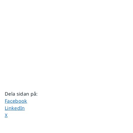
Dela sidan på
:
Dela sidan på
Facebook
Dela sidan på
LinkedIn
Dela sidan på
X