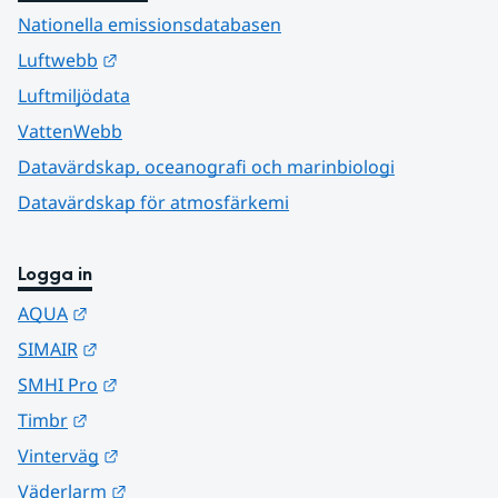
Nationella emissionsdatabasen
Länk till annan webbplats.
Luftwebb
Luftmiljödata
VattenWebb
Datavärdskap, oceanografi och marinbiologi
Datavärdskap för atmosfärkemi
Logga in
Länk till annan webbplats.
AQUA
Länk till annan webbplats.
SIMAIR
Länk till annan webbplats.
SMHI Pro
Länk till annan webbplats.
Timbr
Länk till annan webbplats.
Vinterväg
Länk till annan webbplats.
Väderlarm