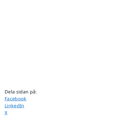
Dela sidan på
:
Dela sidan på
Facebook
Dela sidan på
LinkedIn
Dela sidan på
X