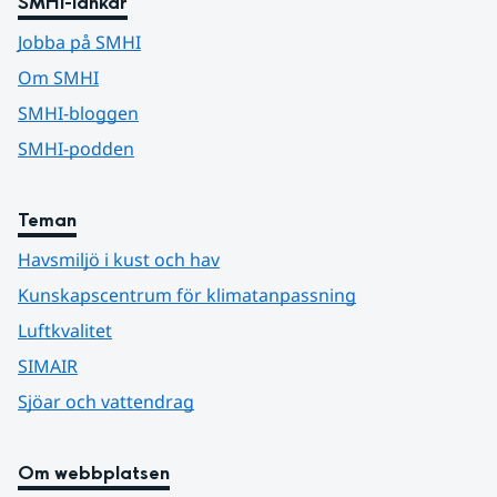
SMHI-länkar
Jobba på SMHI
Om SMHI
SMHI-bloggen
SMHI-podden
Teman
Havsmiljö i kust och hav
Kunskapscentrum för klimatanpassning
Luftkvalitet
SIMAIR
Sjöar och vattendrag
Om webbplatsen