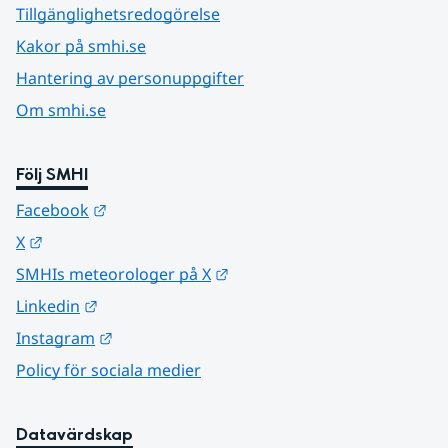
Tillgänglighetsredogörelse
Kakor på smhi.se
Hantering av personuppgifter
Om smhi.se
Följ SMHI
Länk till annan webbplats.
Facebook
Länk till annan webbplats.
X
Länk till annan webbplats.
SMHIs meteorologer på X
Länk till annan webbplats.
Linkedin
Länk till annan webbplats.
Instagram
Policy för sociala medier
Datavärdskap