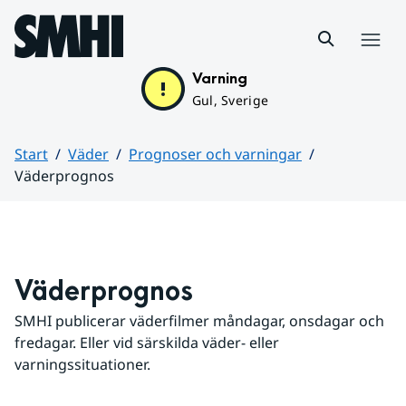
Hoppa till sidans innehåll
Meny
Varning
Gul, Sverige
Start
Väder
Prognoser och varningar
Väderprognos
Huvudinnehåll
Väderprognos
SMHI publicerar väderfilmer måndagar, onsdagar och 
fredagar. Eller vid särskilda väder- eller 
varningssituationer.