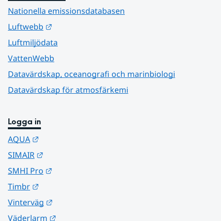
Nationella emissionsdatabasen
Länk till annan webbplats.
Luftwebb
Luftmiljödata
VattenWebb
Datavärdskap, oceanografi och marinbiologi
Datavärdskap för atmosfärkemi
Logga in
Länk till annan webbplats.
AQUA
Länk till annan webbplats.
SIMAIR
Länk till annan webbplats.
SMHI Pro
Länk till annan webbplats.
Timbr
Länk till annan webbplats.
Vinterväg
Länk till annan webbplats.
Väderlarm