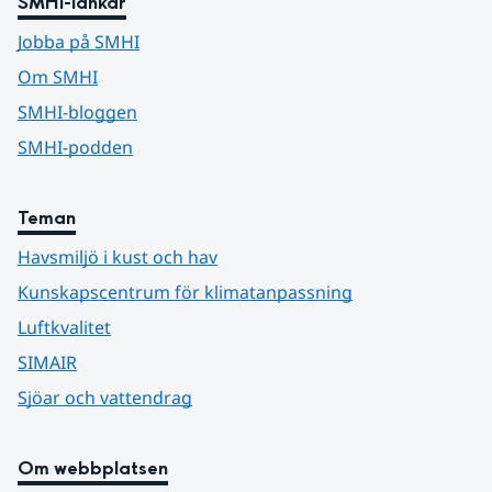
SMHI-länkar
Jobba på SMHI
Om SMHI
SMHI-bloggen
SMHI-podden
Teman
Havsmiljö i kust och hav
Kunskapscentrum för klimatanpassning
Luftkvalitet
SIMAIR
Sjöar och vattendrag
Om webbplatsen