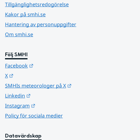
Tillgänglighetsredogörelse
Kakor på smhi.se
Hantering av personuppgifter
Om smhi.se
Följ SMHI
Länk till annan webbplats.
Facebook
Länk till annan webbplats.
X
Länk till annan webbplats.
SMHIs meteorologer på X
Länk till annan webbplats.
Linkedin
Länk till annan webbplats.
Instagram
Policy för sociala medier
Datavärdskap