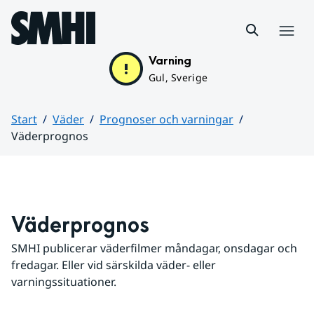
Hoppa till sidans innehåll
Meny
Varning
Gul, Sverige
Start
Väder
Prognoser och varningar
Väderprognos
Huvudinnehåll
Väderprognos
SMHI publicerar väderfilmer måndagar, onsdagar och 
fredagar. Eller vid särskilda väder- eller 
varningssituationer.