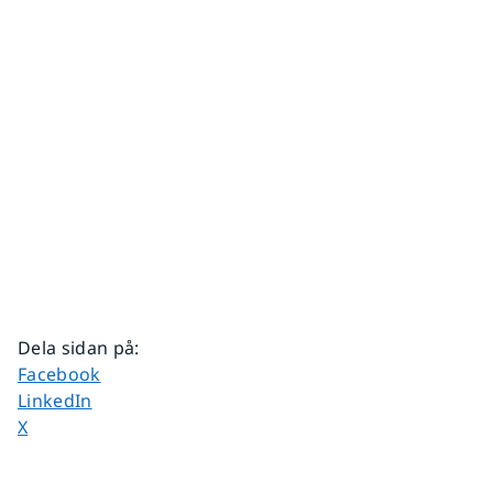
Dela sidan på
:
Dela sidan på
Facebook
Dela sidan på
LinkedIn
Dela sidan på
X