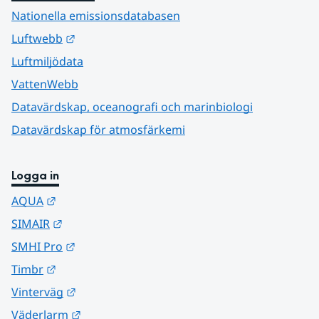
Nationella emissionsdatabasen
Länk till annan webbplats.
Luftwebb
Luftmiljödata
VattenWebb
Datavärdskap, oceanografi och marinbiologi
Datavärdskap för atmosfärkemi
Logga in
Länk till annan webbplats.
AQUA
Länk till annan webbplats.
SIMAIR
Länk till annan webbplats.
SMHI Pro
Länk till annan webbplats.
Timbr
Länk till annan webbplats.
Vinterväg
Länk till annan webbplats.
Väderlarm