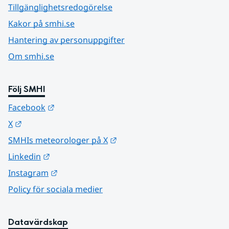
Tillgänglighetsredogörelse
Kakor på smhi.se
Hantering av personuppgifter
Om smhi.se
Följ SMHI
Länk till annan webbplats.
Facebook
Länk till annan webbplats.
X
Länk till annan webbplats.
SMHIs meteorologer på X
Länk till annan webbplats.
Linkedin
Länk till annan webbplats.
Instagram
Policy för sociala medier
Datavärdskap