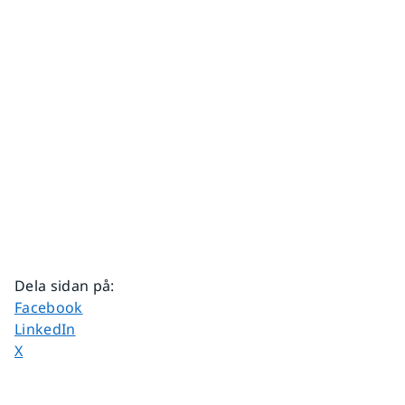
Dela sidan på
:
Dela sidan på
Facebook
Dela sidan på
LinkedIn
Dela sidan på
X