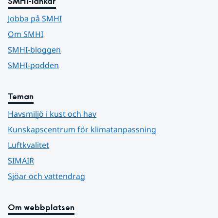
SMHI-länkar
Jobba på SMHI
Om SMHI
SMHI-bloggen
SMHI-podden
Teman
Havsmiljö i kust och hav
Kunskapscentrum för klimatanpassning
Luftkvalitet
SIMAIR
Sjöar och vattendrag
Om webbplatsen