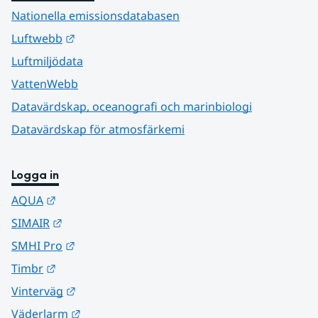
Nationella emissionsdatabasen
Länk till annan webbplats.
Luftwebb
Luftmiljödata
VattenWebb
Datavärdskap, oceanografi och marinbiologi
Datavärdskap för atmosfärkemi
Logga in
Länk till annan webbplats.
AQUA
Länk till annan webbplats.
SIMAIR
Länk till annan webbplats.
SMHI Pro
Länk till annan webbplats.
Timbr
Länk till annan webbplats.
Vinterväg
Länk till annan webbplats.
Väderlarm