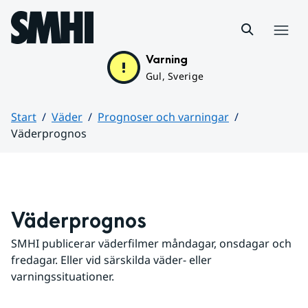
Hoppa till sidans innehåll
Meny
Varning
Gul, Sverige
Start
Väder
Prognoser och varningar
Väderprognos
Huvudinnehåll
Väderprognos
SMHI publicerar väderfilmer måndagar, onsdagar och 
fredagar. Eller vid särskilda väder- eller 
varningssituationer.