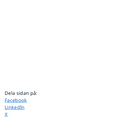
Dela sidan på
:
Dela sidan på
Facebook
Dela sidan på
LinkedIn
Dela sidan på
X