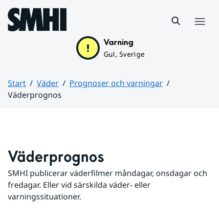
Hoppa till sidans innehåll
Meny
Varning
Gul, Sverige
Start
Väder
Prognoser och varningar
Väderprognos
Huvudinnehåll
Väderprognos
SMHI publicerar väderfilmer måndagar, onsdagar och 
fredagar. Eller vid särskilda väder- eller 
varningssituationer.