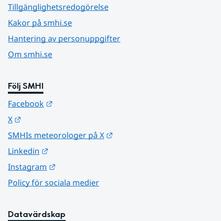
Tillgänglighetsredogörelse
Kakor på smhi.se
Hantering av personuppgifter
Om smhi.se
Följ SMHI
Länk till annan webbplats.
Facebook
Länk till annan webbplats.
X
Länk till annan webbplats.
SMHIs meteorologer på X
Länk till annan webbplats.
Linkedin
Länk till annan webbplats.
Instagram
Policy för sociala medier
Datavärdskap