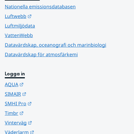
Nationella emissionsdatabasen
Länk till annan webbplats.
Luftwebb
Luftmiljödata
VattenWebb
Datavärdskap, oceanografi och marinbiologi
Datavärdskap för atmosfärkemi
Logga in
Länk till annan webbplats.
AQUA
Länk till annan webbplats.
SIMAIR
Länk till annan webbplats.
SMHI Pro
Länk till annan webbplats.
Timbr
Länk till annan webbplats.
Vinterväg
Länk till annan webbplats.
Väderlarm