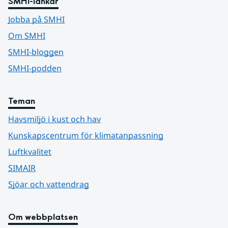
SMHI-länkar
Jobba på SMHI
Om SMHI
SMHI-bloggen
SMHI-podden
Teman
Havsmiljö i kust och hav
Kunskapscentrum för klimatanpassning
Luftkvalitet
SIMAIR
Sjöar och vattendrag
Om webbplatsen