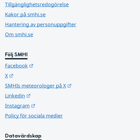
Tillgänglighetsredogörelse
Kakor på smhi.se
Hantering av personuppgifter
Om smhi.se
Följ SMHI
Länk till annan webbplats.
Facebook
Länk till annan webbplats.
X
Länk till annan webbplats.
SMHIs meteorologer på X
Länk till annan webbplats.
Linkedin
Länk till annan webbplats.
Instagram
Policy för sociala medier
Datavärdskap