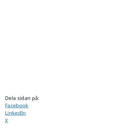
Dela sidan på
:
Dela sidan på
Facebook
Dela sidan på
LinkedIn
Dela sidan på
X