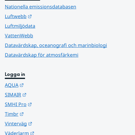
Nationella emissionsdatabasen
Länk till annan webbplats.
Luftwebb
Luftmiljödata
VattenWebb
Datavärdskap, oceanografi och marinbiologi
Datavärdskap för atmosfärkemi
Logga in
Länk till annan webbplats.
AQUA
Länk till annan webbplats.
SIMAIR
Länk till annan webbplats.
SMHI Pro
Länk till annan webbplats.
Timbr
Länk till annan webbplats.
Vinterväg
Länk till annan webbplats.
Väderlarm