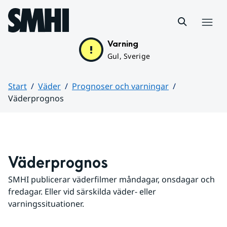
Hoppa till sidans innehåll
Meny
Varning
Gul, Sverige
Start
Väder
Prognoser och varningar
Väderprognos
Huvudinnehåll
Väderprognos
SMHI publicerar väderfilmer måndagar, onsdagar och 
fredagar. Eller vid särskilda väder- eller 
varningssituationer.