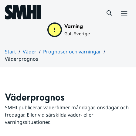
Hoppa till sidans innehåll
Meny
Varning
Gul, Sverige
Start
Väder
Prognoser och varningar
Väderprognos
Huvudinnehåll
Väderprognos
SMHI publicerar väderfilmer måndagar, onsdagar och 
fredagar. Eller vid särskilda väder- eller 
varningssituationer.