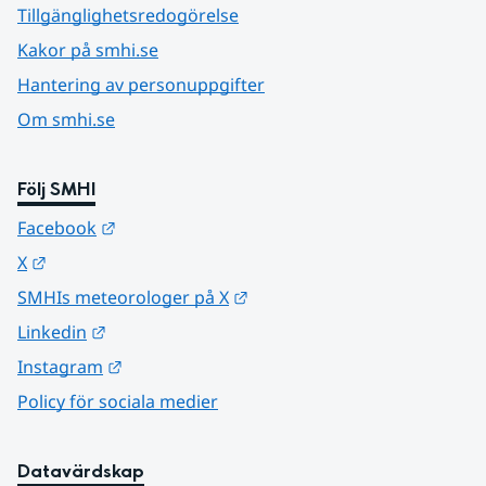
Tillgänglighetsredogörelse
Kakor på smhi.se
Hantering av personuppgifter
Om smhi.se
Följ SMHI
Länk till annan webbplats.
Facebook
Länk till annan webbplats.
X
Länk till annan webbplats.
SMHIs meteorologer på X
Länk till annan webbplats.
Linkedin
Länk till annan webbplats.
Instagram
Policy för sociala medier
Datavärdskap