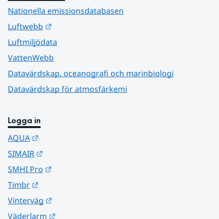
Nationella emissionsdatabasen
Länk till annan webbplats.
Luftwebb
Luftmiljödata
VattenWebb
Datavärdskap, oceanografi och marinbiologi
Datavärdskap för atmosfärkemi
Logga in
Länk till annan webbplats.
AQUA
Länk till annan webbplats.
SIMAIR
Länk till annan webbplats.
SMHI Pro
Länk till annan webbplats.
Timbr
Länk till annan webbplats.
Vinterväg
Länk till annan webbplats.
Väderlarm