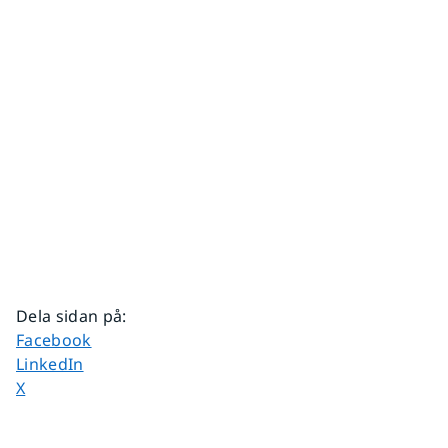
Dela sidan på
:
Dela sidan på
Facebook
Dela sidan på
LinkedIn
Dela sidan på
X