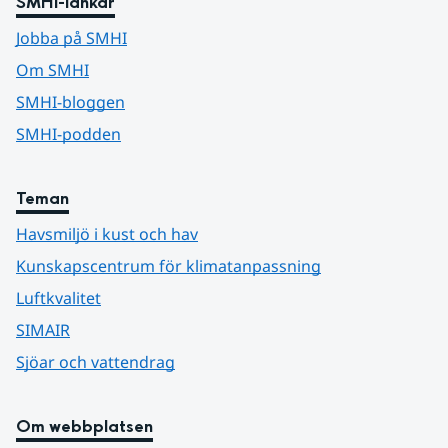
SMHI-länkar
Jobba på SMHI
Om SMHI
SMHI-bloggen
SMHI-podden
Teman
Havsmiljö i kust och hav
Kunskapscentrum för klimatanpassning
Luftkvalitet
SIMAIR
Sjöar och vattendrag
Om webbplatsen