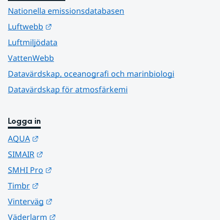
Nationella emissionsdatabasen
Länk till annan webbplats.
Luftwebb
Luftmiljödata
VattenWebb
Datavärdskap, oceanografi och marinbiologi
Datavärdskap för atmosfärkemi
Logga in
Länk till annan webbplats.
AQUA
Länk till annan webbplats.
SIMAIR
Länk till annan webbplats.
SMHI Pro
Länk till annan webbplats.
Timbr
Länk till annan webbplats.
Vinterväg
Länk till annan webbplats.
Väderlarm