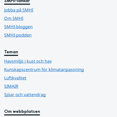
SMHI-länkar
Jobba på SMHI
Om SMHI
SMHI-bloggen
SMHI-podden
Teman
Havsmiljö i kust och hav
Kunskapscentrum för klimatanpassning
Luftkvalitet
SIMAIR
Sjöar och vattendrag
Om webbplatsen