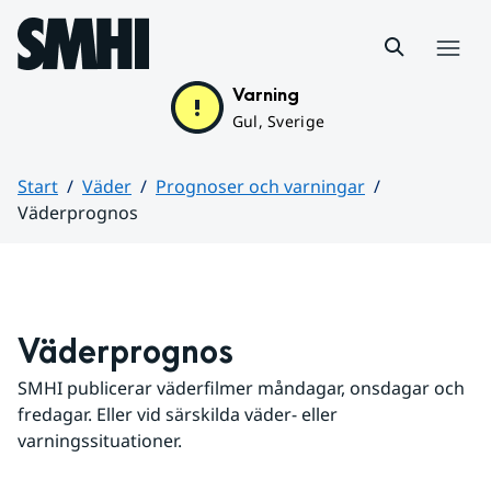
Hoppa till sidans innehåll
Meny
Varning
Gul, Sverige
Start
Väder
Prognoser och varningar
Väderprognos
Huvudinnehåll
Väderprognos
SMHI publicerar väderfilmer måndagar, onsdagar och 
fredagar. Eller vid särskilda väder- eller 
varningssituationer.