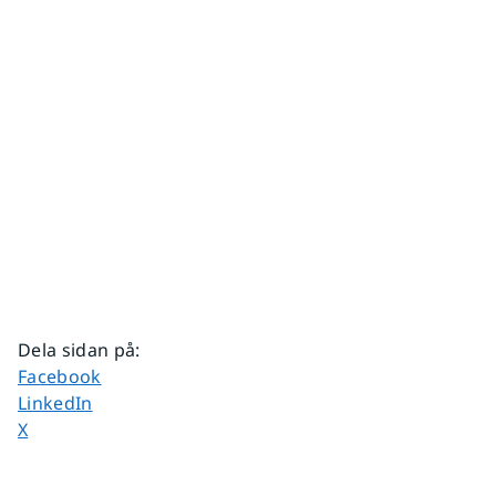
Dela sidan på
:
Dela sidan på
Facebook
Dela sidan på
LinkedIn
Dela sidan på
X