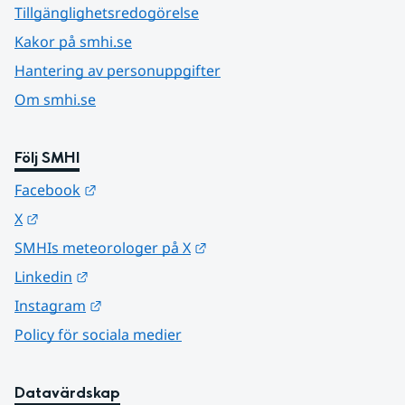
Tillgänglighetsredogörelse
Kakor på smhi.se
Hantering av personuppgifter
Om smhi.se
Följ SMHI
Länk till annan webbplats.
Facebook
Länk till annan webbplats.
X
Länk till annan webbplats.
SMHIs meteorologer på X
Länk till annan webbplats.
Linkedin
Länk till annan webbplats.
Instagram
Policy för sociala medier
Datavärdskap