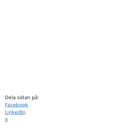
Dela sidan på
:
Dela sidan på
Facebook
Dela sidan på
LinkedIn
Dela sidan på
X