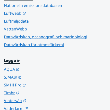
Nationella emissionsdatabasen
Länk till annan webbplats.
Luftwebb
Luftmiljödata
VattenWebb
Datavärdskap, oceanografi och marinbiologi
Datavärdskap för atmosfärkemi
Logga in
Länk till annan webbplats.
AQUA
Länk till annan webbplats.
SIMAIR
Länk till annan webbplats.
SMHI Pro
Länk till annan webbplats.
Timbr
Länk till annan webbplats.
Vinterväg
Länk till annan webbplats.
Väderlarm