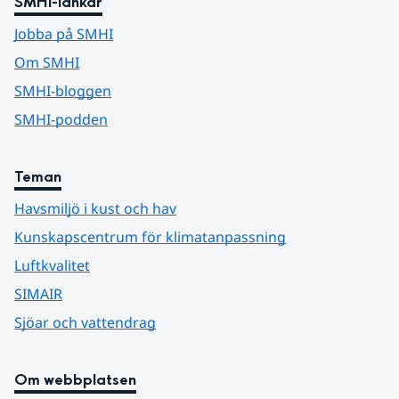
SMHI-länkar
Jobba på SMHI
Om SMHI
SMHI-bloggen
SMHI-podden
Teman
Havsmiljö i kust och hav
Kunskapscentrum för klimatanpassning
Luftkvalitet
SIMAIR
Sjöar och vattendrag
Om webbplatsen