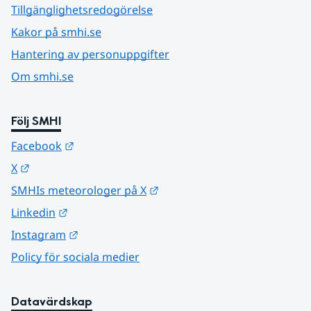
Tillgänglighetsredogörelse
Kakor på smhi.se
Hantering av personuppgifter
Om smhi.se
Följ SMHI
Länk till annan webbplats.
Facebook
Länk till annan webbplats.
X
Länk till annan webbplats.
SMHIs meteorologer på X
Länk till annan webbplats.
Linkedin
Länk till annan webbplats.
Instagram
Policy för sociala medier
Datavärdskap