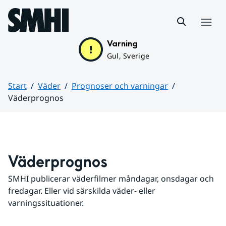
Hoppa till sidans innehåll
Meny
Varning
Gul, Sverige
Start
Väder
Prognoser och varningar
Väderprognos
Huvudinnehåll
Väderprognos
SMHI publicerar väderfilmer måndagar, onsdagar och 
fredagar. Eller vid särskilda väder- eller 
varningssituationer.