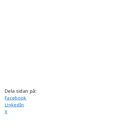
Dela sidan på
:
Dela sidan på
Facebook
Dela sidan på
LinkedIn
Dela sidan på
X