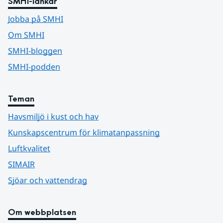
SMHI-länkar
Jobba på SMHI
Om SMHI
SMHI-bloggen
SMHI-podden
Teman
Havsmiljö i kust och hav
Kunskapscentrum för klimatanpassning
Luftkvalitet
SIMAIR
Sjöar och vattendrag
Om webbplatsen