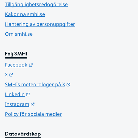
Tillgänglighetsredogörelse
Kakor på smhi.se
Hantering av personuppgifter
Om smhi.se
Följ SMHI
Länk till annan webbplats.
Facebook
Länk till annan webbplats.
X
Länk till annan webbplats.
SMHIs meteorologer på X
Länk till annan webbplats.
Linkedin
Länk till annan webbplats.
Instagram
Policy för sociala medier
Datavärdskap