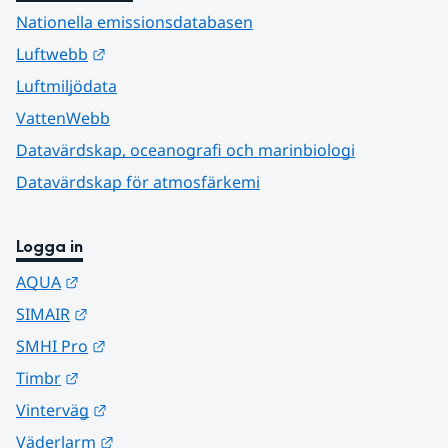
Nationella emissionsdatabasen
Länk till annan webbplats.
Luftwebb
Luftmiljödata
VattenWebb
Datavärdskap, oceanografi och marinbiologi
Datavärdskap för atmosfärkemi
Logga in
Länk till annan webbplats.
AQUA
Länk till annan webbplats.
SIMAIR
Länk till annan webbplats.
SMHI Pro
Länk till annan webbplats.
Timbr
Länk till annan webbplats.
Vinterväg
Länk till annan webbplats.
Väderlarm