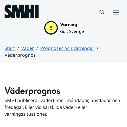
Hoppa till sidans innehåll
Meny
Varning
Gul, Sverige
Start
Väder
Prognoser och varningar
Väderprognos
Huvudinnehåll
Väderprognos
SMHI publicerar väderfilmer måndagar, onsdagar och 
fredagar. Eller vid särskilda väder- eller 
varningssituationer.