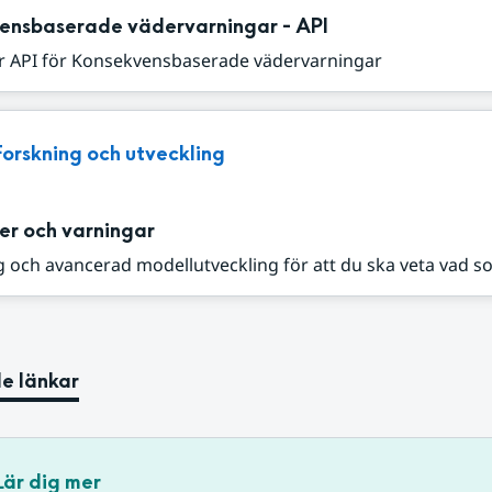
ensbaserade vädervarningar - API
r API för Konsekvensbaserade vädervarningar
Forskning och utveckling
er och varningar
 och avancerad modellutveckling för att du ska veta vad s
e länkar
Lär dig mer