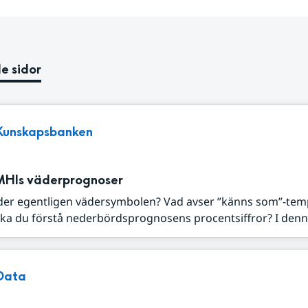
e sidor
Kunskapsbanken
MHIs väderprognoser
der egentligen vädersymbolen? Vad avser ”känns som”-tem
ka du förstå nederbördsprognosens procentsiffror? I denna
Data