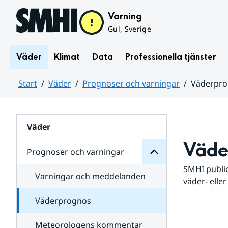
Hoppa till sidans innehåll
Varning
Gul, Sverige
Väder
Klimat
Data
Professionella tjänster
Start
Väder
Prognoser och varningar
Väderpr
varningar
och
Huvudinnehåll
Prognoser
för
Undersidor
Väder
Väde
Prognoser och varningar
SMHI public
Varningar och meddelanden
väder- eller
Väderprognos
Meteorologens kommentar