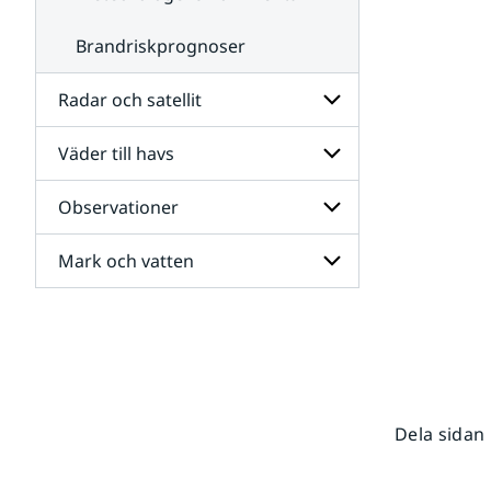
Brandriskprognoser
Radar och satellit
Väder till havs
Undersidor
för
Radar
Observationer
Undersidor
och
för
satellit
Väder
Mark och vatten
Undersidor
till
för
havs
Observationer
Undersidor
för
Mark
och
vatten
Dela sidan