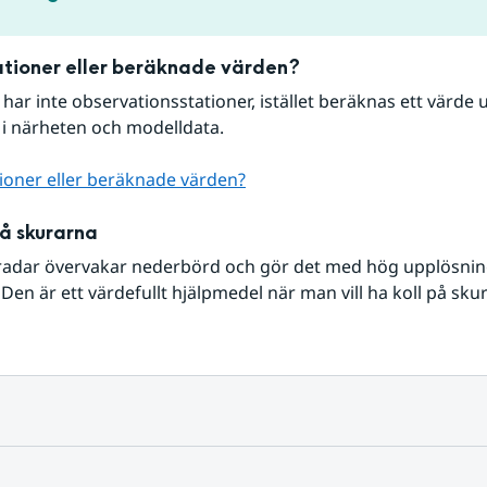
tioner eller beräknade värden?
r har inte observationsstationer, istället beräknas ett värde u
 i närheten och modelldata.
ioner eller beräknade värden?
på skurarna
radar övervakar nederbörd och gör det med hög upplösning 
Den är ett värdefullt hjälpmedel när man vill ha koll på sku