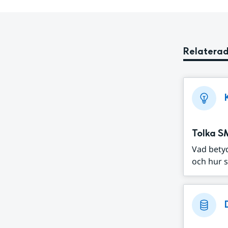
Relaterad
Tolka S
Vad bety
och hur s