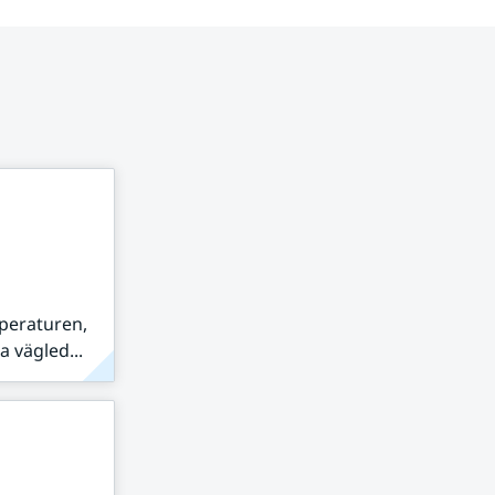
peraturen,
 vägled...