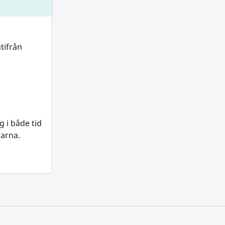
tifrån 
i både tid 
rarna.