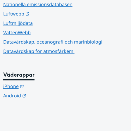
Nationella emissionsdatabasen
Länk till annan webbplats.
Luftwebb
Luftmiljödata
VattenWebb
Datavärdskap, oceanografi och marinbiologi
Datavärdskap för atmosfärkemi
Väderappar
Länk till annan webbplats.
iPhone
Länk till annan webbplats.
Android