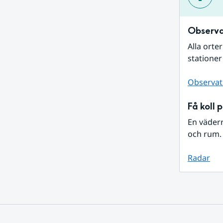
Observa
Alla orte
stationer
Observat
Få koll 
En väder
och rum. 
Radar