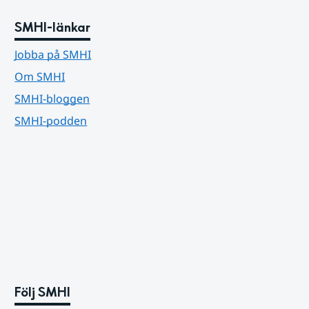
SMHI-länkar
Jobba på SMHI
Om SMHI
SMHI-bloggen
SMHI-podden
Följ SMHI