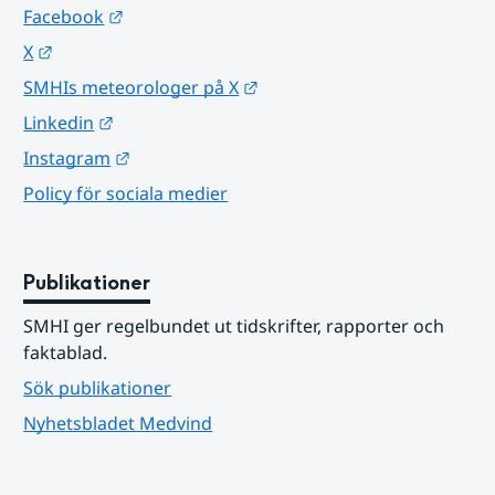
Länk till annan webbplats.
Facebook
Länk till annan webbplats.
X
Länk till annan webbplats.
SMHIs meteorologer på X
Länk till annan webbplats.
Linkedin
Länk till annan webbplats.
Instagram
Policy för sociala medier
Publikationer
SMHI ger regelbundet ut tidskrifter, rapporter och 
faktablad.
Sök publikationer
Nyhetsbladet Medvind