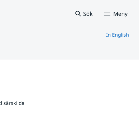
Sök
Meny
In English
 särskilda 