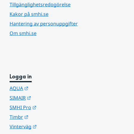
Tillgänglighetsredogörelse
Kakor på smhi.se
Hantering av personuppgifter
Om smhi.se
Logga in
Länk till annan webbplats.
AQUA
Länk till annan webbplats.
SIMAIR
Länk till annan webbplats.
SMHI Pro
Länk till annan webbplats.
Timbr
Länk till annan webbplats.
Vinterväg