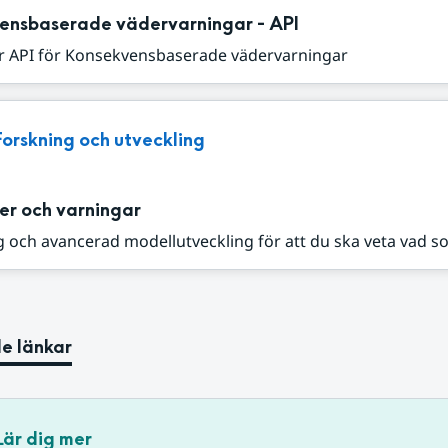
ensbaserade vädervarningar - API
r API för Konsekvensbaserade vädervarningar
Forskning och utveckling
er och varningar
 och avancerad modellutveckling för att du ska veta vad s
e länkar
Lär dig mer