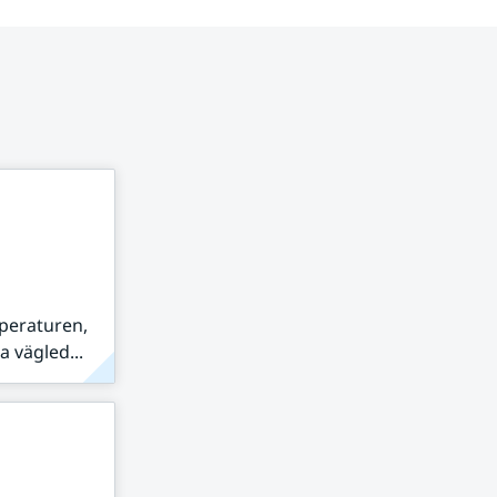
peraturen,
 vägled...