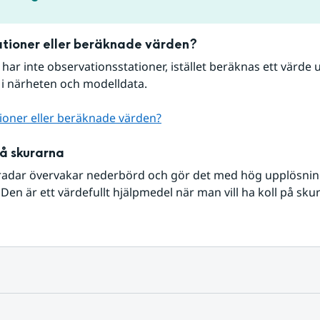
tioner eller beräknade värden?
r har inte observationsstationer, istället beräknas ett värde u
 i närheten och modelldata.
ioner eller beräknade värden?
på skurarna
radar övervakar nederbörd och gör det med hög upplösning 
Den är ett värdefullt hjälpmedel när man vill ha koll på sku