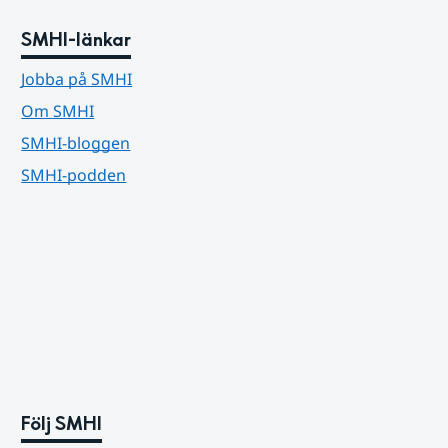
SMHI-länkar
Jobba på SMHI
Om SMHI
SMHI-bloggen
SMHI-podden
Följ SMHI