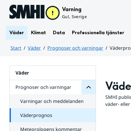
Hoppa till sidans innehåll
Varning
Gul, Sverige
Väder
Klimat
Data
Professionella tjänster
Start
Väder
Prognoser och varningar
Väderpr
varningar
och
Huvudinnehåll
Prognoser
för
Undersidor
Väder
Väde
Prognoser och varningar
SMHI public
Varningar och meddelanden
väder- eller
Väderprognos
Meteorologens kommentar