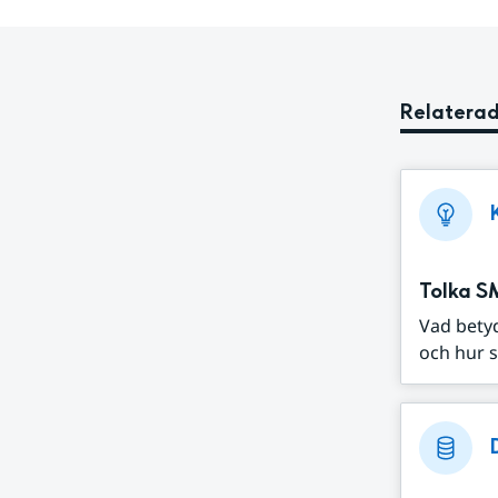
Relaterad
Tolka S
Vad bety
och hur s