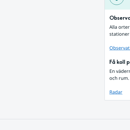
Observa
Alla orte
stationer
Observat
Få koll 
En väder
och rum. 
Radar