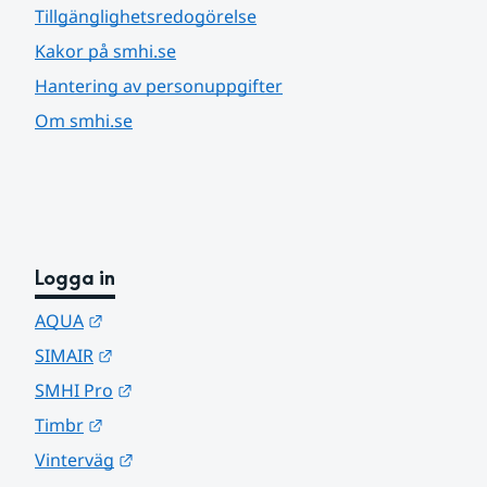
Tillgänglighetsredogörelse
Kakor på smhi.se
Hantering av personuppgifter
Om smhi.se
Logga in
Länk till annan webbplats.
AQUA
Länk till annan webbplats.
SIMAIR
Länk till annan webbplats.
SMHI Pro
Länk till annan webbplats.
Timbr
Länk till annan webbplats.
Vinterväg