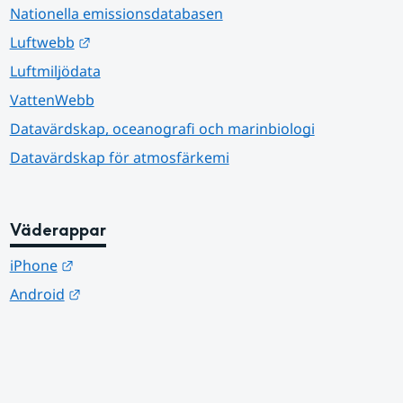
Nationella emissionsdatabasen
Länk till annan webbplats.
Luftwebb
Luftmiljödata
VattenWebb
Datavärdskap, oceanografi och marinbiologi
Datavärdskap för atmosfärkemi
Väderappar
Länk till annan webbplats.
iPhone
Länk till annan webbplats.
Android