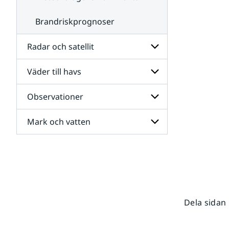
Brandriskprognoser
Radar och satellit
Väder till havs
Undersidor
för
Radar
Observationer
Undersidor
och
för
satellit
Väder
Mark och vatten
Undersidor
till
för
havs
Observationer
Undersidor
för
Mark
och
vatten
Dela sidan