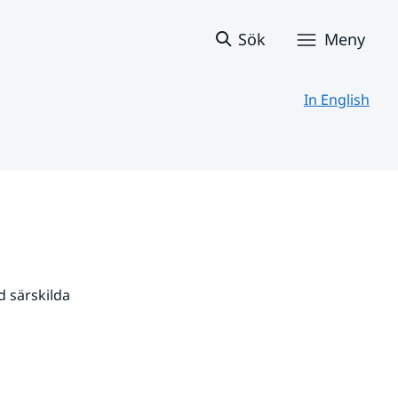
Sök
Meny
In English
 särskilda 