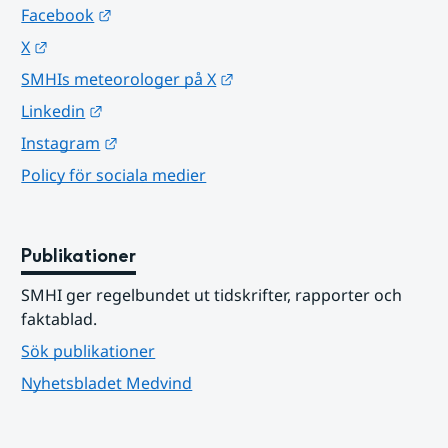
Länk till annan webbplats.
Facebook
Länk till annan webbplats.
X
Länk till annan webbplats.
SMHIs meteorologer på X
Länk till annan webbplats.
Linkedin
Länk till annan webbplats.
Instagram
Policy för sociala medier
Publikationer
SMHI ger regelbundet ut tidskrifter, rapporter och 
faktablad.
Sök publikationer
Nyhetsbladet Medvind