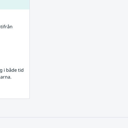
tifrån 
i både tid 
rarna.