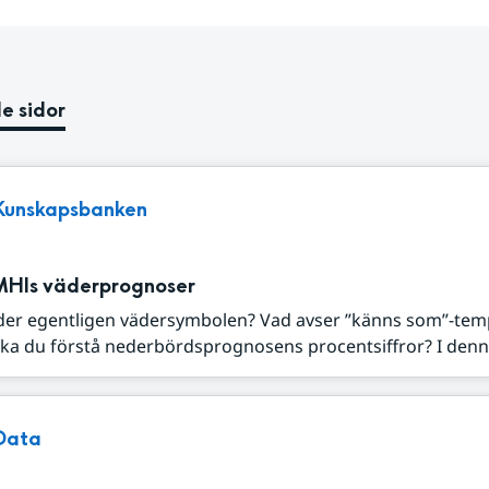
e sidor
Kunskapsbanken
MHIs väderprognoser
der egentligen vädersymbolen? Vad avser ”känns som”-tem
ka du förstå nederbördsprognosens procentsiffror? I denna
Data