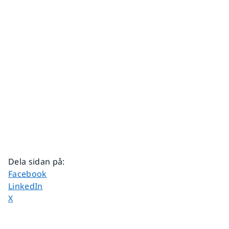
Dela sidan på
:
Dela sidan på
Facebook
Dela sidan på
LinkedIn
Dela sidan på
X