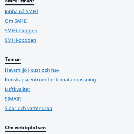
SMHI-länkar
Jobba på SMHI
Om SMHI
SMHI-bloggen
SMHI-podden
Teman
Havsmiljö i kust och hav
Kunskapscentrum för klimatanpassning
Luftkvalitet
SIMAIR
Sjöar och vattendrag
Om webbplatsen