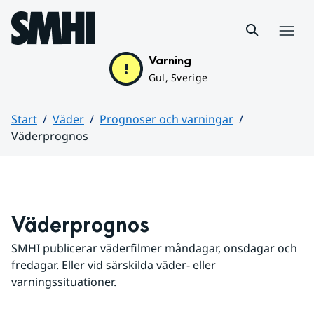
Hoppa till sidans innehåll
Meny
Varning
Gul, Sverige
Start
Väder
Prognoser och varningar
Väderprognos
Huvudinnehåll
Väderprognos
SMHI publicerar väderfilmer måndagar, onsdagar och 
fredagar. Eller vid särskilda väder- eller 
varningssituationer.