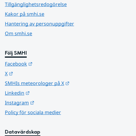
Tillgänglighetsredogörelse
Kakor på smhi.se
Hantering av personuppgifter
Om smhi.se
Följ SMHI
Länk till annan webbplats.
Facebook
Länk till annan webbplats.
X
Länk till annan webbplats.
SMHIs meteorologer på X
Länk till annan webbplats.
Linkedin
Länk till annan webbplats.
Instagram
Policy för sociala medier
Datavärdskap