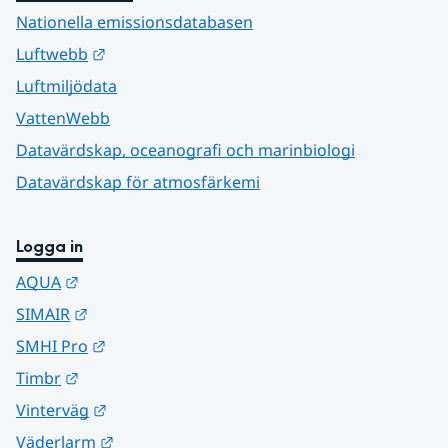
Nationella emissionsdatabasen
Länk till annan webbplats.
Luftwebb
Luftmiljödata
VattenWebb
Datavärdskap, oceanografi och marinbiologi
Datavärdskap för atmosfärkemi
Logga in
Länk till annan webbplats.
AQUA
Länk till annan webbplats.
SIMAIR
Länk till annan webbplats.
SMHI Pro
Länk till annan webbplats.
Timbr
Länk till annan webbplats.
Vinterväg
Länk till annan webbplats.
Väderlarm