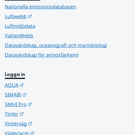
Nationella emissionsdatabasen
Länk till annan webbplats.
Luftwebb
Luftmiljödata
VattenWebb
Datavärdskap, oceanografi och marinbiologi
Datavärdskap för atmosfärkemi
Logga in
Länk till annan webbplats.
AQUA
Länk till annan webbplats.
SIMAIR
Länk till annan webbplats.
SMHI Pro
Länk till annan webbplats.
Timbr
Länk till annan webbplats.
Vinterväg
Länk till annan webbplats.
Väderlarm