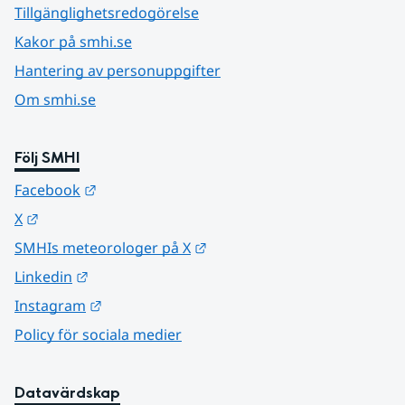
Tillgänglighetsredogörelse
Kakor på smhi.se
Hantering av personuppgifter
Om smhi.se
Följ SMHI
Länk till annan webbplats.
Facebook
Länk till annan webbplats.
X
Länk till annan webbplats.
SMHIs meteorologer på X
Länk till annan webbplats.
Linkedin
Länk till annan webbplats.
Instagram
Policy för sociala medier
Datavärdskap