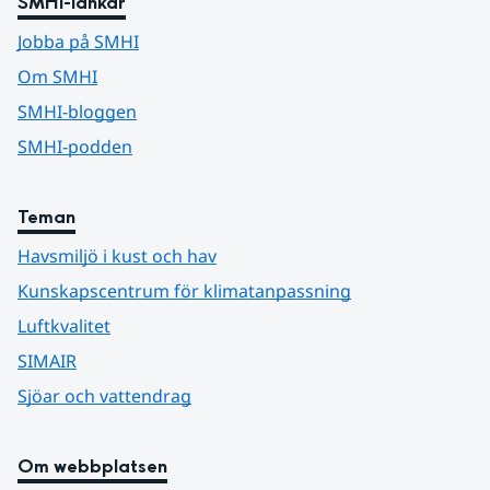
SMHI-länkar
Jobba på SMHI
Om SMHI
SMHI-bloggen
SMHI-podden
Teman
Havsmiljö i kust och hav
Kunskapscentrum för klimatanpassning
Luftkvalitet
SIMAIR
Sjöar och vattendrag
Om webbplatsen