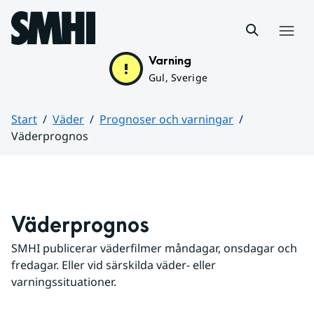
Hoppa till sidans innehåll
Meny
Varning
Gul, Sverige
Start
Väder
Prognoser och varningar
Väderprognos
Huvudinnehåll
Väderprognos
SMHI publicerar väderfilmer måndagar, onsdagar och 
fredagar. Eller vid särskilda väder- eller 
varningssituationer.