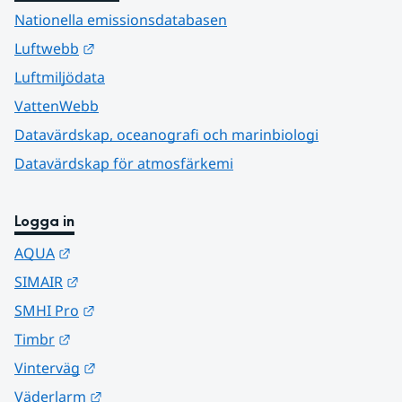
Nationella emissionsdatabasen
Länk till annan webbplats.
Luftwebb
Luftmiljödata
VattenWebb
Datavärdskap, oceanografi och marinbiologi
Datavärdskap för atmosfärkemi
Logga in
Länk till annan webbplats.
AQUA
Länk till annan webbplats.
SIMAIR
Länk till annan webbplats.
SMHI Pro
Länk till annan webbplats.
Timbr
Länk till annan webbplats.
Vinterväg
Länk till annan webbplats.
Väderlarm