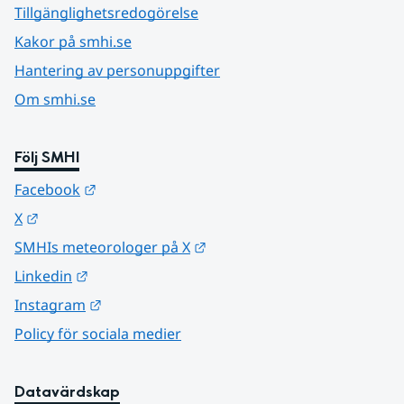
Tillgänglighetsredogörelse
Kakor på smhi.se
Hantering av personuppgifter
Om smhi.se
Följ SMHI
Länk till annan webbplats.
Facebook
Länk till annan webbplats.
X
Länk till annan webbplats.
SMHIs meteorologer på X
Länk till annan webbplats.
Linkedin
Länk till annan webbplats.
Instagram
Policy för sociala medier
Datavärdskap