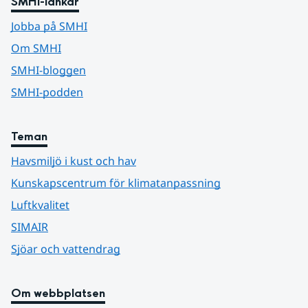
SMHI-länkar
Jobba på SMHI
Om SMHI
SMHI-bloggen
SMHI-podden
Teman
Havsmiljö i kust och hav
Kunskapscentrum för klimatanpassning
Luftkvalitet
SIMAIR
Sjöar och vattendrag
Om webbplatsen