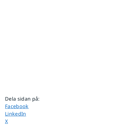
Dela sidan på
:
Dela sidan på
Facebook
Dela sidan på
LinkedIn
Dela sidan på
X