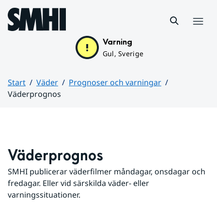
Hoppa till sidans innehåll
Meny
Varning
Gul, Sverige
Start
Väder
Prognoser och varningar
Väderprognos
Huvudinnehåll
Väderprognos
SMHI publicerar väderfilmer måndagar, onsdagar och 
fredagar. Eller vid särskilda väder- eller 
varningssituationer.