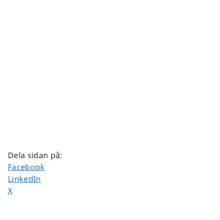
Dela sidan på
:
Dela sidan på
Facebook
Dela sidan på
LinkedIn
Dela sidan på
X