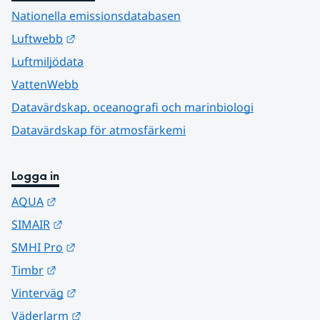
Nationella emissionsdatabasen
Länk till annan webbplats.
Luftwebb
Luftmiljödata
VattenWebb
Datavärdskap, oceanografi och marinbiologi
Datavärdskap för atmosfärkemi
Logga in
Länk till annan webbplats.
AQUA
Länk till annan webbplats.
SIMAIR
Länk till annan webbplats.
SMHI Pro
Länk till annan webbplats.
Timbr
Länk till annan webbplats.
Vinterväg
Länk till annan webbplats.
Väderlarm