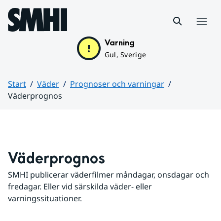
Hoppa till sidans innehåll
Meny
Varning
Gul, Sverige
Start
Väder
Prognoser och varningar
Väderprognos
Huvudinnehåll
Väderprognos
SMHI publicerar väderfilmer måndagar, onsdagar och 
fredagar. Eller vid särskilda väder- eller 
varningssituationer.