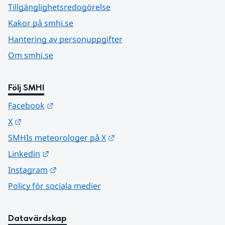
Tillgänglighetsredogörelse
Kakor på smhi.se
Hantering av personuppgifter
Om smhi.se
Följ SMHI
Länk till annan webbplats.
Facebook
Länk till annan webbplats.
X
Länk till annan webbplats.
SMHIs meteorologer på X
Länk till annan webbplats.
Linkedin
Länk till annan webbplats.
Instagram
Policy för sociala medier
Datavärdskap