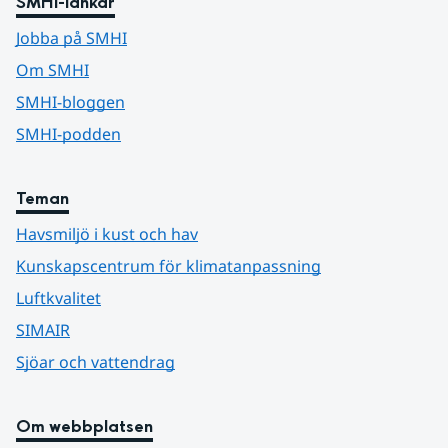
SMHI-länkar
Jobba på SMHI
Om SMHI
SMHI-bloggen
SMHI-podden
Teman
Havsmiljö i kust och hav
Kunskapscentrum för klimatanpassning
Luftkvalitet
SIMAIR
Sjöar och vattendrag
Om webbplatsen