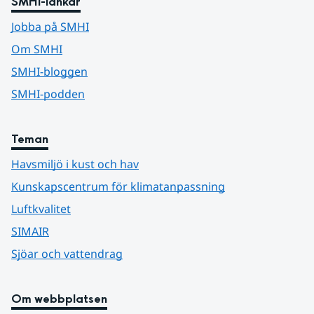
SMHI-länkar
Jobba på SMHI
Om SMHI
SMHI-bloggen
SMHI-podden
Teman
Havsmiljö i kust och hav
Kunskapscentrum för klimatanpassning
Luftkvalitet
SIMAIR
Sjöar och vattendrag
Om webbplatsen