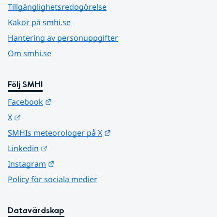
Tillgänglighetsredogörelse
Kakor på smhi.se
Hantering av personuppgifter
Om smhi.se
Följ SMHI
Länk till annan webbplats.
Facebook
Länk till annan webbplats.
X
Länk till annan webbplats.
SMHIs meteorologer på X
Länk till annan webbplats.
Linkedin
Länk till annan webbplats.
Instagram
Policy för sociala medier
Datavärdskap