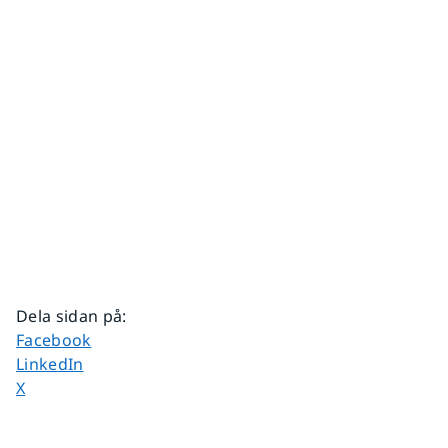
Dela sidan på
:
Dela sidan på
Facebook
Dela sidan på
LinkedIn
Dela sidan på
X