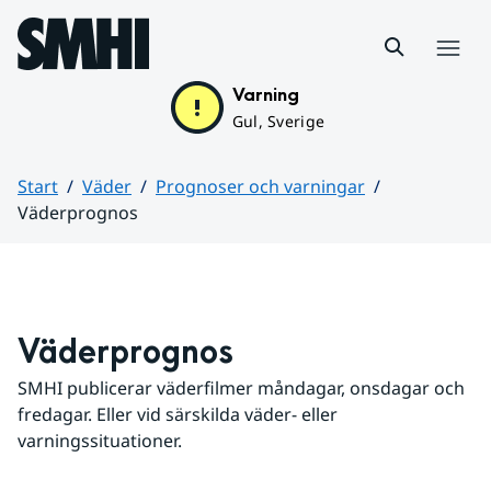
Hoppa till sidans innehåll
Meny
Varning
Gul, Sverige
Start
Väder
Prognoser och varningar
Väderprognos
Huvudinnehåll
Väderprognos
SMHI publicerar väderfilmer måndagar, onsdagar och 
fredagar. Eller vid särskilda väder- eller 
varningssituationer.