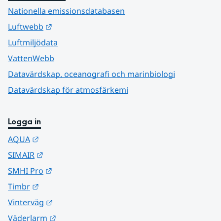
Nationella emissionsdatabasen
Länk till annan webbplats.
Luftwebb
Luftmiljödata
VattenWebb
Datavärdskap, oceanografi och marinbiologi
Datavärdskap för atmosfärkemi
Logga in
Länk till annan webbplats.
AQUA
Länk till annan webbplats.
SIMAIR
Länk till annan webbplats.
SMHI Pro
Länk till annan webbplats.
Timbr
Länk till annan webbplats.
Vinterväg
Länk till annan webbplats.
Väderlarm