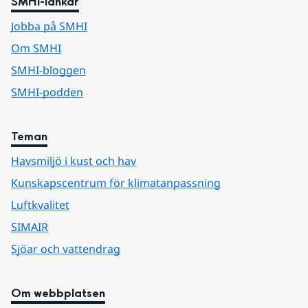
SMHI-länkar
Jobba på SMHI
Om SMHI
SMHI-bloggen
SMHI-podden
Teman
Havsmiljö i kust och hav
Kunskapscentrum för klimatanpassning
Luftkvalitet
SIMAIR
Sjöar och vattendrag
Om webbplatsen