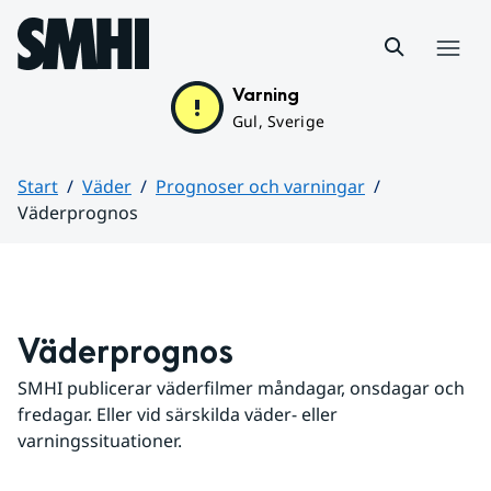
Hoppa till sidans innehåll
Meny
Varning
Gul, Sverige
Start
Väder
Prognoser och varningar
Väderprognos
Huvudinnehåll
Väderprognos
SMHI publicerar väderfilmer måndagar, onsdagar och 
fredagar. Eller vid särskilda väder- eller 
varningssituationer.