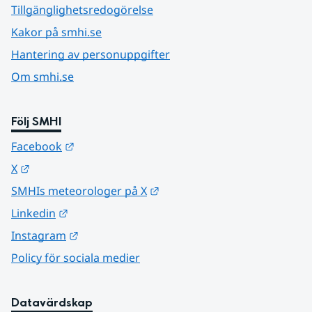
Tillgänglighetsredogörelse
Kakor på smhi.se
Hantering av personuppgifter
Om smhi.se
Följ SMHI
Länk till annan webbplats.
Facebook
Länk till annan webbplats.
X
Länk till annan webbplats.
SMHIs meteorologer på X
Länk till annan webbplats.
Linkedin
Länk till annan webbplats.
Instagram
Policy för sociala medier
Datavärdskap