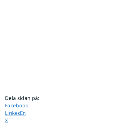
Dela sidan på
:
Dela sidan på
Facebook
Dela sidan på
LinkedIn
Dela sidan på
X