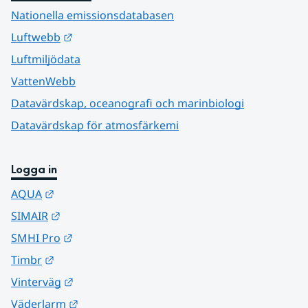
Nationella emissionsdatabasen
Länk till annan webbplats.
Luftwebb
Luftmiljödata
VattenWebb
Datavärdskap, oceanografi och marinbiologi
Datavärdskap för atmosfärkemi
Logga in
Länk till annan webbplats.
AQUA
Länk till annan webbplats.
SIMAIR
Länk till annan webbplats.
SMHI Pro
Länk till annan webbplats.
Timbr
Länk till annan webbplats.
Vinterväg
Länk till annan webbplats.
Väderlarm