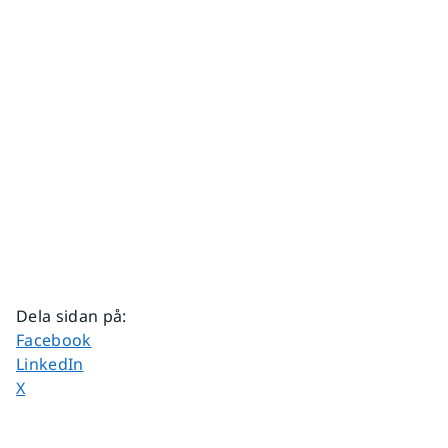
Dela sidan på
:
Dela sidan på
Facebook
Dela sidan på
LinkedIn
Dela sidan på
X