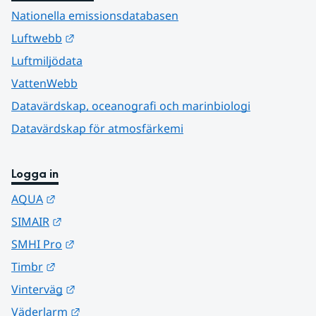
Nationella emissionsdatabasen
Länk till annan webbplats.
Luftwebb
Luftmiljödata
VattenWebb
Datavärdskap, oceanografi och marinbiologi
Datavärdskap för atmosfärkemi
Logga in
Länk till annan webbplats.
AQUA
Länk till annan webbplats.
SIMAIR
Länk till annan webbplats.
SMHI Pro
Länk till annan webbplats.
Timbr
Länk till annan webbplats.
Vinterväg
Länk till annan webbplats.
Väderlarm