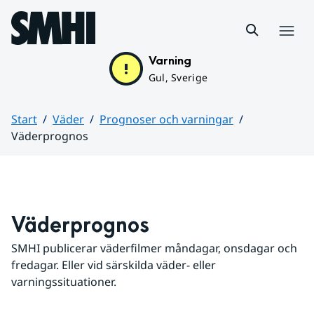
Hoppa till sidans innehåll
Meny
Varning
Gul, Sverige
Start
Väder
Prognoser och varningar
Väderprognos
Huvudinnehåll
Väderprognos
SMHI publicerar väderfilmer måndagar, onsdagar och 
fredagar. Eller vid särskilda väder- eller 
varningssituationer.