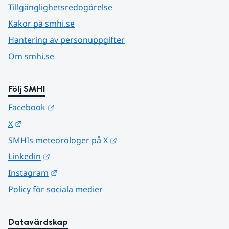
Tillgänglighetsredogörelse
Kakor på smhi.se
Hantering av personuppgifter
Om smhi.se
Följ SMHI
Länk till annan webbplats.
Facebook
Länk till annan webbplats.
X
Länk till annan webbplats.
SMHIs meteorologer på X
Länk till annan webbplats.
Linkedin
Länk till annan webbplats.
Instagram
Policy för sociala medier
Datavärdskap