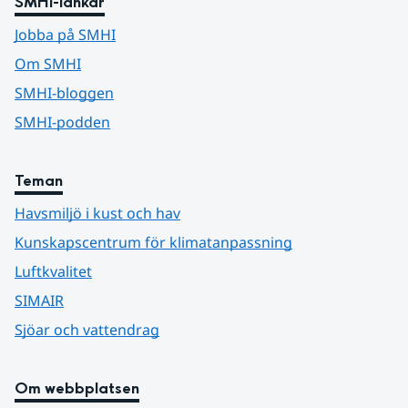
SMHI-länkar
Jobba på SMHI
Om SMHI
SMHI-bloggen
SMHI-podden
Teman
Havsmiljö i kust och hav
Kunskapscentrum för klimatanpassning
Luftkvalitet
SIMAIR
Sjöar och vattendrag
Om webbplatsen