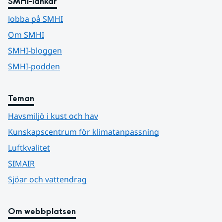
SMHI-länkar
Jobba på SMHI
Om SMHI
SMHI-bloggen
SMHI-podden
Teman
Havsmiljö i kust och hav
Kunskapscentrum för klimatanpassning
Luftkvalitet
SIMAIR
Sjöar och vattendrag
Om webbplatsen