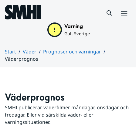
Hoppa till sidans innehåll
Meny
Varning
Gul, Sverige
Start
Väder
Prognoser och varningar
Väderprognos
Huvudinnehåll
Väderprognos
SMHI publicerar väderfilmer måndagar, onsdagar och 
fredagar. Eller vid särskilda väder- eller 
varningssituationer.