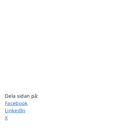
Dela sidan på
:
Dela sidan på
Facebook
Dela sidan på
LinkedIn
Dela sidan på
X