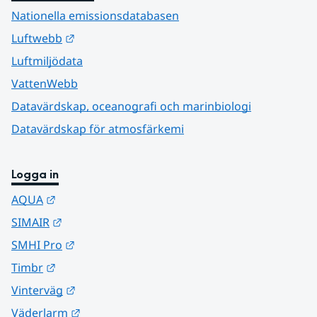
Nationella emissionsdatabasen
Länk till annan webbplats.
Luftwebb
Luftmiljödata
VattenWebb
Datavärdskap, oceanografi och marinbiologi
Datavärdskap för atmosfärkemi
Logga in
Länk till annan webbplats.
AQUA
Länk till annan webbplats.
SIMAIR
Länk till annan webbplats.
SMHI Pro
Länk till annan webbplats.
Timbr
Länk till annan webbplats.
Vinterväg
Länk till annan webbplats.
Väderlarm