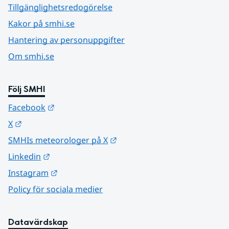
Tillgänglighetsredogörelse
Kakor på smhi.se
Hantering av personuppgifter
Om smhi.se
Följ SMHI
Länk till annan webbplats.
Facebook
Länk till annan webbplats.
X
Länk till annan webbplats.
SMHIs meteorologer på X
Länk till annan webbplats.
Linkedin
Länk till annan webbplats.
Instagram
Policy för sociala medier
Datavärdskap