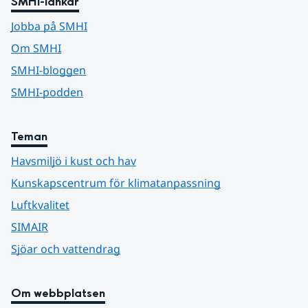
SMHI-länkar
Jobba på SMHI
Om SMHI
SMHI-bloggen
SMHI-podden
Teman
Havsmiljö i kust och hav
Kunskapscentrum för klimatanpassning
Luftkvalitet
SIMAIR
Sjöar och vattendrag
Om webbplatsen