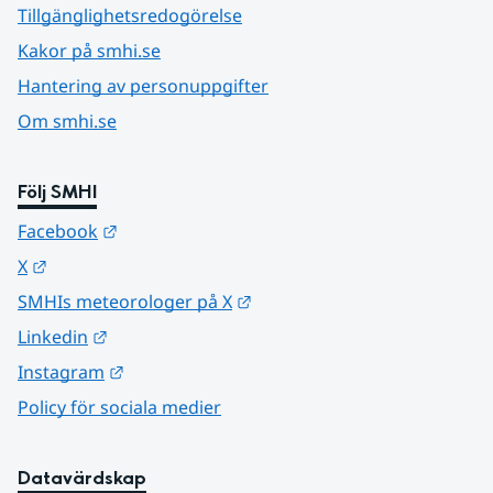
Tillgänglighetsredogörelse
Kakor på smhi.se
Hantering av personuppgifter
Om smhi.se
Följ SMHI
Länk till annan webbplats.
Facebook
Länk till annan webbplats.
X
Länk till annan webbplats.
SMHIs meteorologer på X
Länk till annan webbplats.
Linkedin
Länk till annan webbplats.
Instagram
Policy för sociala medier
Datavärdskap