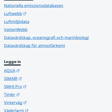
Nationella emissionsdatabasen
Länk till annan webbplats.
Luftwebb
Luftmiljödata
VattenWebb
Datavärdskap, oceanografi och marinbiologi
Datavärdskap för atmosfärkemi
Logga in
Länk till annan webbplats.
AQUA
Länk till annan webbplats.
SIMAIR
Länk till annan webbplats.
SMHI Pro
Länk till annan webbplats.
Timbr
Länk till annan webbplats.
Vinterväg
Länk till annan webbplats.
Väderlarm