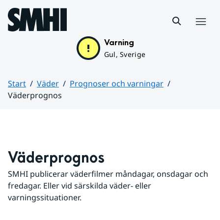
Hoppa till sidans innehåll
Meny
Varning
Gul, Sverige
Start
Väder
Prognoser och varningar
Väderprognos
Huvudinnehåll
Väderprognos
SMHI publicerar väderfilmer måndagar, onsdagar och 
fredagar. Eller vid särskilda väder- eller 
varningssituationer.