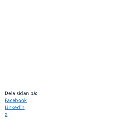
Dela sidan på
:
Dela sidan på
Facebook
Dela sidan på
LinkedIn
Dela sidan på
X