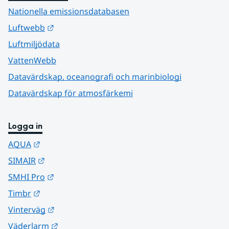
Nationella emissionsdatabasen
Länk till annan webbplats.
Luftwebb
Luftmiljödata
VattenWebb
Datavärdskap, oceanografi och marinbiologi
Datavärdskap för atmosfärkemi
Logga in
Länk till annan webbplats.
AQUA
Länk till annan webbplats.
SIMAIR
Länk till annan webbplats.
SMHI Pro
Länk till annan webbplats.
Timbr
Länk till annan webbplats.
Vinterväg
Länk till annan webbplats.
Väderlarm