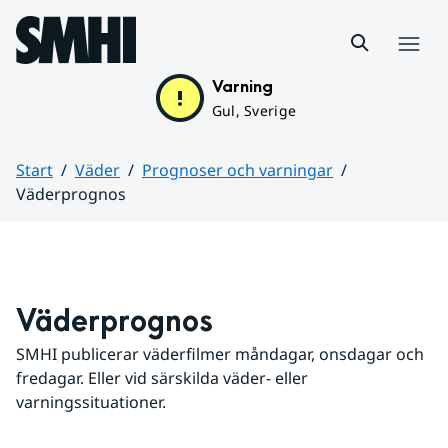
Hoppa till sidans innehåll
Meny
Varning
Gul, Sverige
Start
Väder
Prognoser och varningar
Väderprognos
Huvudinnehåll
Väderprognos
SMHI publicerar väderfilmer måndagar, onsdagar och 
fredagar. Eller vid särskilda väder- eller 
varningssituationer.