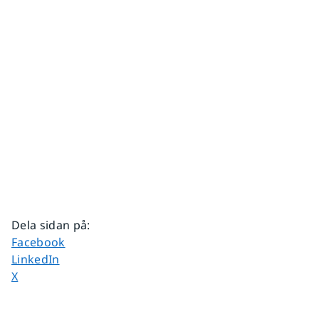
Dela sidan på
:
Dela sidan på
Facebook
Dela sidan på
LinkedIn
Dela sidan på
X