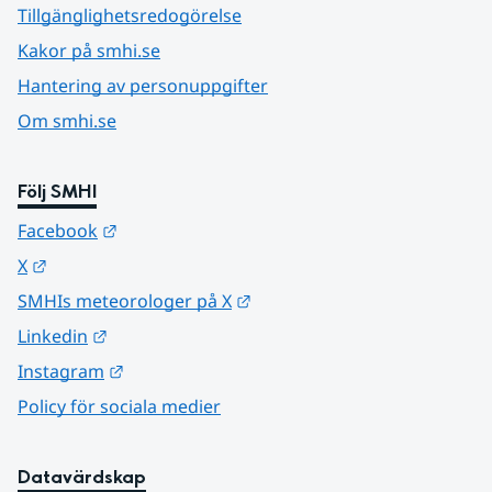
Tillgänglighetsredogörelse
Kakor på smhi.se
Hantering av personuppgifter
Om smhi.se
Följ SMHI
Länk till annan webbplats.
Facebook
Länk till annan webbplats.
X
Länk till annan webbplats.
SMHIs meteorologer på X
Länk till annan webbplats.
Linkedin
Länk till annan webbplats.
Instagram
Policy för sociala medier
Datavärdskap