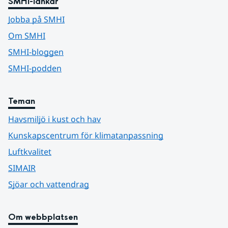
SMHI-länkar
Jobba på SMHI
Om SMHI
SMHI-bloggen
SMHI-podden
Teman
Havsmiljö i kust och hav
Kunskapscentrum för klimatanpassning
Luftkvalitet
SIMAIR
Sjöar och vattendrag
Om webbplatsen