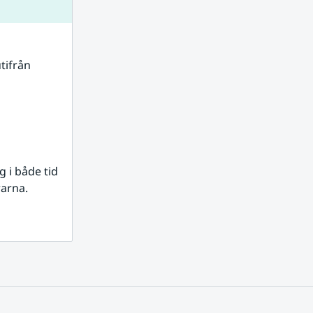
tifrån 
i både tid 
rarna.