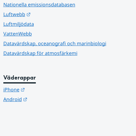
Nationella emissionsdatabasen
Länk till annan webbplats.
Luftwebb
Luftmiljödata
VattenWebb
Datavärdskap, oceanografi och marinbiologi
Datavärdskap för atmosfärkemi
Väderappar
Länk till annan webbplats.
iPhone
Länk till annan webbplats.
Android