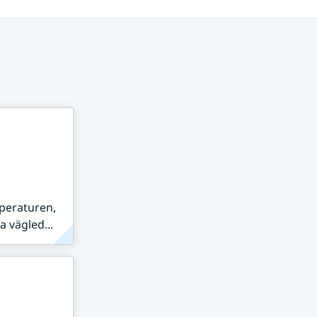
peraturen,
 vägled...