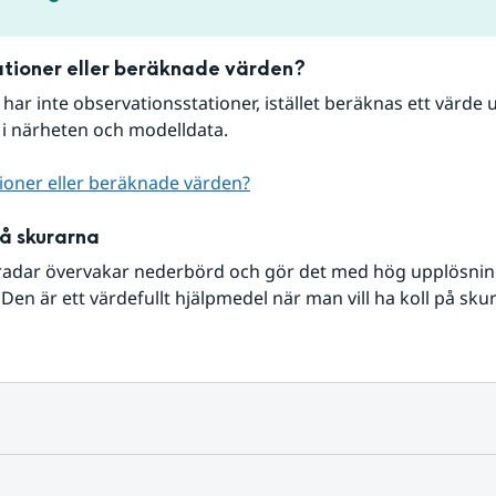
tioner eller beräknade värden?
r har inte observationsstationer, istället beräknas ett värde u
 i närheten och modelldata.
ioner eller beräknade värden?
på skurarna
radar övervakar nederbörd och gör det med hög upplösning 
Den är ett värdefullt hjälpmedel när man vill ha koll på sku