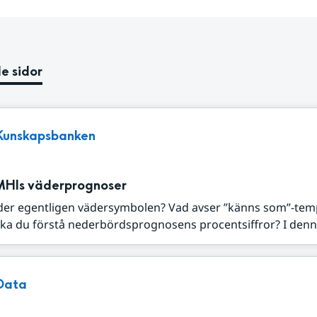
e sidor
Kunskapsbanken
MHIs väderprognoser
der egentligen vädersymbolen? Vad avser ”känns som”-tem
ka du förstå nederbördsprognosens procentsiffror? I denna
Data