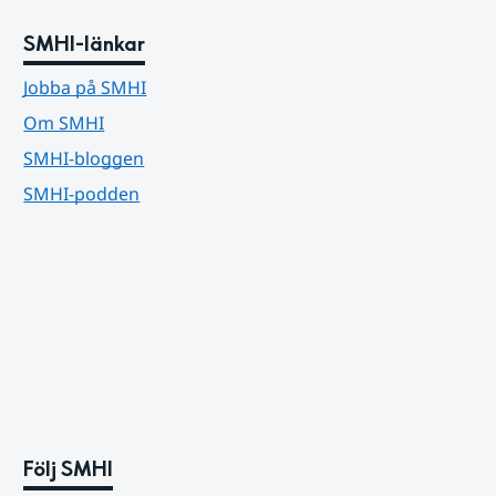
SMHI-länkar
Jobba på SMHI
Om SMHI
SMHI-bloggen
SMHI-podden
Följ SMHI