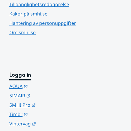
Tillgänglighetsredogörelse
Kakor på smhi.se
Hantering av personuppgifter
Om smhi.se
Logga in
Länk till annan webbplats.
AQUA
Länk till annan webbplats.
SIMAIR
Länk till annan webbplats.
SMHI Pro
Länk till annan webbplats.
Timbr
Länk till annan webbplats.
Vinterväg