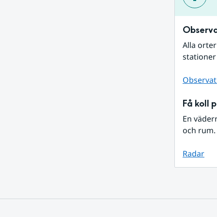
Observa
Alla orte
stationer
Observat
Få koll 
En väder
och rum. 
Radar