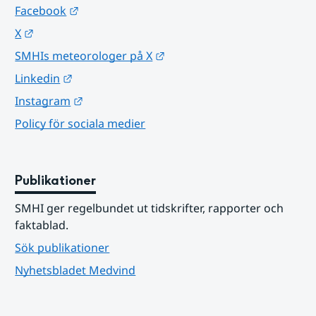
Länk till annan webbplats.
Facebook
Länk till annan webbplats.
X
Länk till annan webbplats.
SMHIs meteorologer på X
Länk till annan webbplats.
Linkedin
Länk till annan webbplats.
Instagram
Policy för sociala medier
Publikationer
SMHI ger regelbundet ut tidskrifter, rapporter och 
faktablad.
Sök publikationer
Nyhetsbladet Medvind