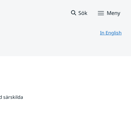
Sök
Meny
In English
 särskilda 