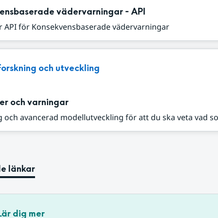
ensbaserade vädervarningar - API
r API för Konsekvensbaserade vädervarningar
Forskning och utveckling
er och varningar
 och avancerad modellutveckling för att du ska veta vad s
e länkar
Lär dig mer