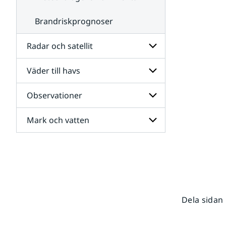
Brandriskprognoser
Radar och satellit
Väder till havs
Undersidor
för
Radar
Observationer
Undersidor
och
för
satellit
Väder
Mark och vatten
Undersidor
till
för
havs
Observationer
Undersidor
för
Mark
och
vatten
Dela sidan