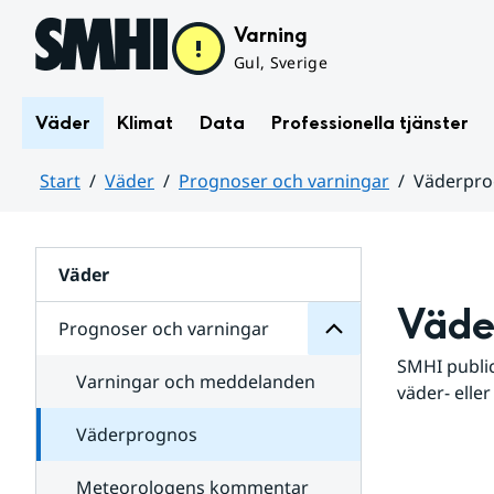
Hoppa till sidans innehåll
Varning
Gul, Sverige
Väder
Klimat
Data
Professionella tjänster
Start
Väder
Prognoser och varningar
Väderpr
varningar
och
Huvudinnehåll
Prognoser
för
Undersidor
Väder
Väde
Prognoser och varningar
SMHI public
Varningar och meddelanden
väder- eller
Väderprognos
Meteorologens kommentar