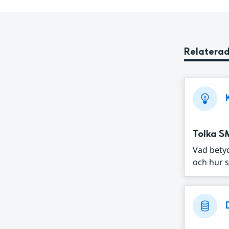
Relaterad
Tolka S
Vad bety
och hur s