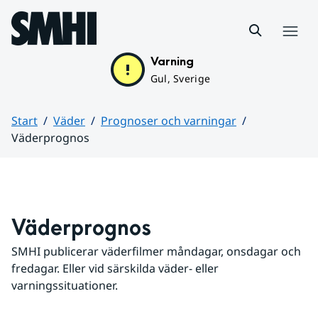
Hoppa till sidans innehåll
Meny
Varning
Gul, Sverige
Start
Väder
Prognoser och varningar
Väderprognos
Huvudinnehåll
Väderprognos
SMHI publicerar väderfilmer måndagar, onsdagar och 
fredagar. Eller vid särskilda väder- eller 
varningssituationer.