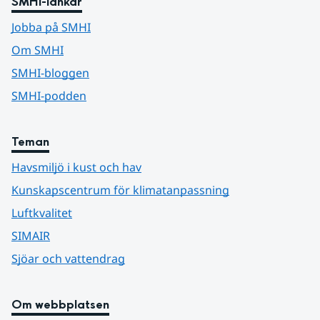
SMHI-länkar
Jobba på SMHI
Om SMHI
SMHI-bloggen
SMHI-podden
Teman
Havsmiljö i kust och hav
Kunskapscentrum för klimatanpassning
Luftkvalitet
SIMAIR
Sjöar och vattendrag
Om webbplatsen