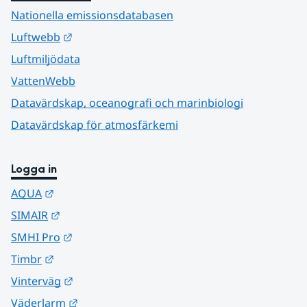
Nationella emissionsdatabasen
Länk till annan webbplats.
Luftwebb
Luftmiljödata
VattenWebb
Datavärdskap, oceanografi och marinbiologi
Datavärdskap för atmosfärkemi
Logga in
Länk till annan webbplats.
AQUA
Länk till annan webbplats.
SIMAIR
Länk till annan webbplats.
SMHI Pro
Länk till annan webbplats.
Timbr
Länk till annan webbplats.
Vinterväg
Länk till annan webbplats.
Väderlarm