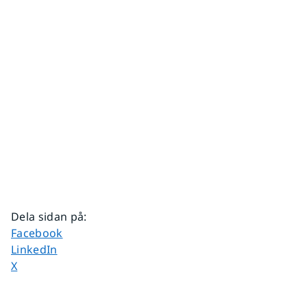
Dela sidan på
:
Dela sidan på
Facebook
Dela sidan på
LinkedIn
Dela sidan på
X