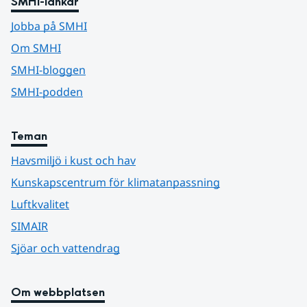
SMHI-länkar
Jobba på SMHI
Om SMHI
SMHI-bloggen
SMHI-podden
Teman
Havsmiljö i kust och hav
Kunskapscentrum för klimatanpassning
Luftkvalitet
SIMAIR
Sjöar och vattendrag
Om webbplatsen