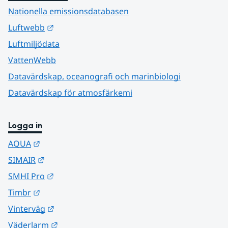
Nationella emissionsdatabasen
Länk till annan webbplats.
Luftwebb
Luftmiljödata
VattenWebb
Datavärdskap, oceanografi och marinbiologi
Datavärdskap för atmosfärkemi
Logga in
Länk till annan webbplats.
AQUA
Länk till annan webbplats.
SIMAIR
Länk till annan webbplats.
SMHI Pro
Länk till annan webbplats.
Timbr
Länk till annan webbplats.
Vinterväg
Länk till annan webbplats.
Väderlarm