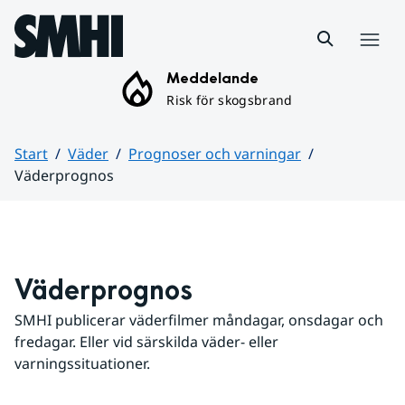
Hoppa till sidans innehåll
Meny
Meddelande
Risk för skogsbrand
Start
Väder
Prognoser och varningar
Väderprognos
Huvudinnehåll
Väderprognos
SMHI publicerar väderfilmer måndagar, onsdagar och 
fredagar. Eller vid särskilda väder- eller 
varningssituationer.