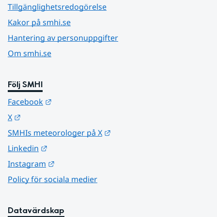
Tillgänglighetsredogörelse
Kakor på smhi.se
Hantering av personuppgifter
Om smhi.se
Följ SMHI
Länk till annan webbplats.
Facebook
Länk till annan webbplats.
X
Länk till annan webbplats.
SMHIs meteorologer på X
Länk till annan webbplats.
Linkedin
Länk till annan webbplats.
Instagram
Policy för sociala medier
Datavärdskap