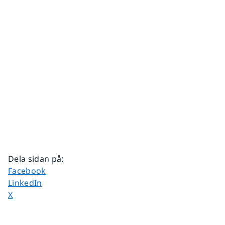
Dela sidan på
:
Dela sidan på
Facebook
Dela sidan på
LinkedIn
Dela sidan på
X