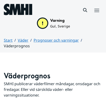
Hoppa till sidans innehåll
Meny
Varning
Gul, Sverige
Start
Väder
Prognoser och varningar
Väderprognos
Huvudinnehåll
Väderprognos
SMHI publicerar väderfilmer måndagar, onsdagar och 
fredagar. Eller vid särskilda väder- eller 
varningssituationer.