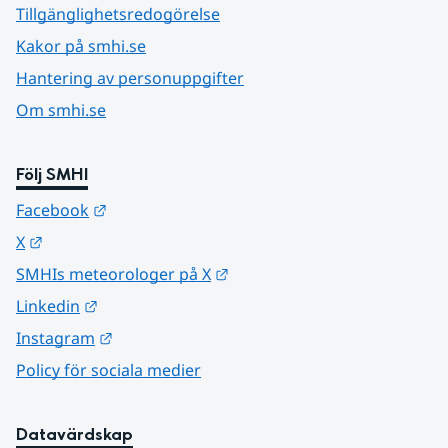
Tillgänglighetsredogörelse
Kakor på smhi.se
Hantering av personuppgifter
Om smhi.se
Följ SMHI
Länk till annan webbplats.
Facebook
Länk till annan webbplats.
X
Länk till annan webbplats.
SMHIs meteorologer på X
Länk till annan webbplats.
Linkedin
Länk till annan webbplats.
Instagram
Policy för sociala medier
Datavärdskap