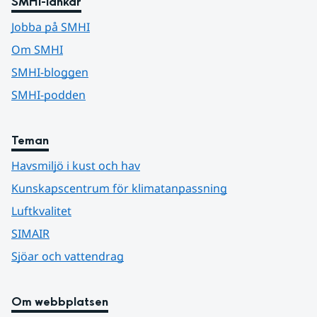
SMHI-länkar
Jobba på SMHI
Om SMHI
SMHI-bloggen
SMHI-podden
Teman
Havsmiljö i kust och hav
Kunskapscentrum för klimatanpassning
Luftkvalitet
SIMAIR
Sjöar och vattendrag
Om webbplatsen