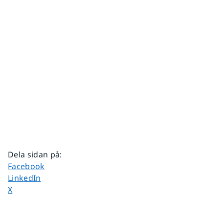
Dela sidan på
:
Dela sidan på
Facebook
Dela sidan på
LinkedIn
Dela sidan på
X