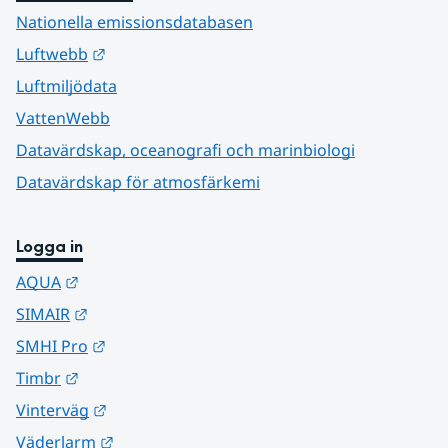
Nationella emissionsdatabasen
Länk till annan webbplats.
Luftwebb
Luftmiljödata
VattenWebb
Datavärdskap, oceanografi och marinbiologi
Datavärdskap för atmosfärkemi
Logga in
Länk till annan webbplats.
AQUA
Länk till annan webbplats.
SIMAIR
Länk till annan webbplats.
SMHI Pro
Länk till annan webbplats.
Timbr
Länk till annan webbplats.
Vinterväg
Länk till annan webbplats.
Väderlarm