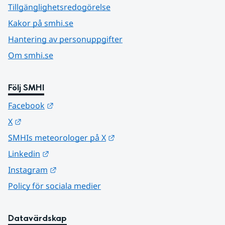
Tillgänglighetsredogörelse
Kakor på smhi.se
Hantering av personuppgifter
Om smhi.se
Följ SMHI
Länk till annan webbplats.
Facebook
Länk till annan webbplats.
X
Länk till annan webbplats.
SMHIs meteorologer på X
Länk till annan webbplats.
Linkedin
Länk till annan webbplats.
Instagram
Policy för sociala medier
Datavärdskap