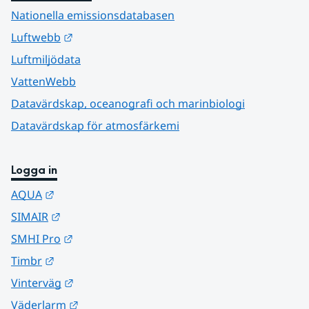
Nationella emissionsdatabasen
Länk till annan webbplats.
Luftwebb
Luftmiljödata
VattenWebb
Datavärdskap, oceanografi och marinbiologi
Datavärdskap för atmosfärkemi
Logga in
Länk till annan webbplats.
AQUA
Länk till annan webbplats.
SIMAIR
Länk till annan webbplats.
SMHI Pro
Länk till annan webbplats.
Timbr
Länk till annan webbplats.
Vinterväg
Länk till annan webbplats.
Väderlarm