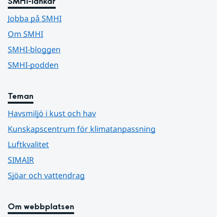
SMHI-länkar
Jobba på SMHI
Om SMHI
SMHI-bloggen
SMHI-podden
Teman
Havsmiljö i kust och hav
Kunskapscentrum för klimatanpassning
Luftkvalitet
SIMAIR
Sjöar och vattendrag
Om webbplatsen