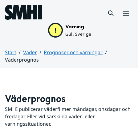
Hoppa till sidans innehåll
Meny
Varning
Gul, Sverige
Start
Väder
Prognoser och varningar
Väderprognos
Huvudinnehåll
Väderprognos
SMHI publicerar väderfilmer måndagar, onsdagar och 
fredagar. Eller vid särskilda väder- eller 
varningssituationer.