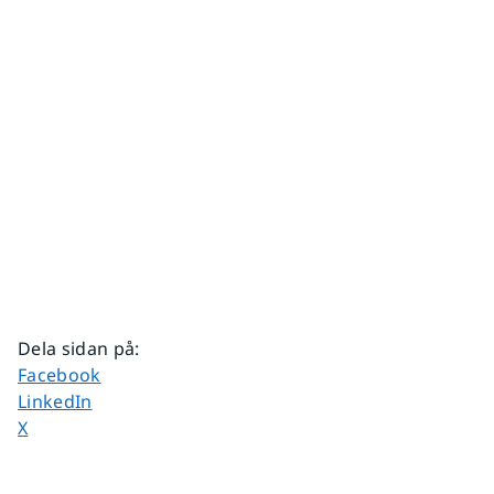
Dela sidan på
:
Dela sidan på
Facebook
Dela sidan på
LinkedIn
Dela sidan på
X