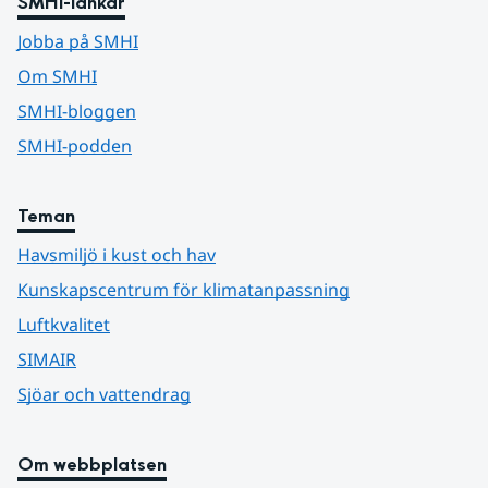
SMHI-länkar
Jobba på SMHI
Om SMHI
SMHI-bloggen
SMHI-podden
Teman
Havsmiljö i kust och hav
Kunskapscentrum för klimatanpassning
Luftkvalitet
SIMAIR
Sjöar och vattendrag
Om webbplatsen