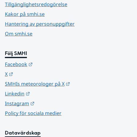
Tillgänglighetsredogörelse
Kakor på smhi.se
Hantering av personuppgifter
Om smhi.se
Följ SMHI
Länk till annan webbplats.
Facebook
Länk till annan webbplats.
X
Länk till annan webbplats.
SMHIs meteorologer på X
Länk till annan webbplats.
Linkedin
Länk till annan webbplats.
Instagram
Policy för sociala medier
Datavärdskap