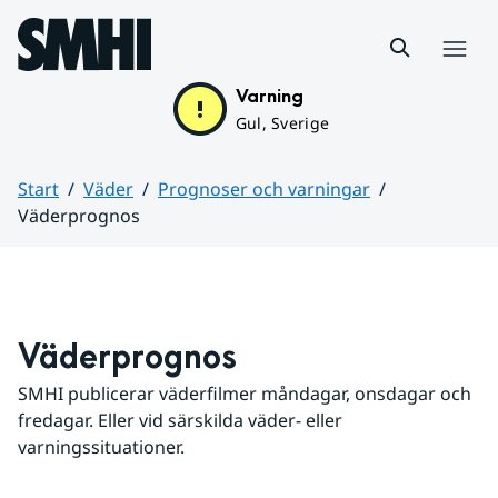
Hoppa till sidans innehåll
Meny
Varning
Gul, Sverige
Start
Väder
Prognoser och varningar
Väderprognos
Huvudinnehåll
Väderprognos
SMHI publicerar väderfilmer måndagar, onsdagar och 
fredagar. Eller vid särskilda väder- eller 
varningssituationer.