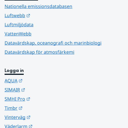
Nationella emissionsdatabasen
Länk till annan webbplats.
Luftwebb
Luftmiljödata
VattenWebb
Datavärdskap, oceanografi och marinbiologi
Datavärdskap för atmosfärkemi
Logga in
Länk till annan webbplats.
AQUA
Länk till annan webbplats.
SIMAIR
Länk till annan webbplats.
SMHI Pro
Länk till annan webbplats.
Timbr
Länk till annan webbplats.
Vinterväg
Länk till annan webbplats.
Väderlarm