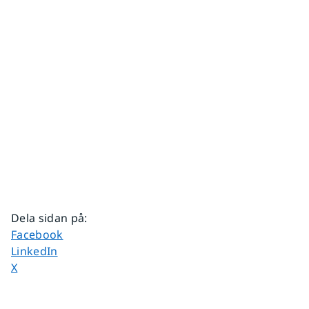
Dela sidan på
:
Dela sidan på
Facebook
Dela sidan på
LinkedIn
Dela sidan på
X