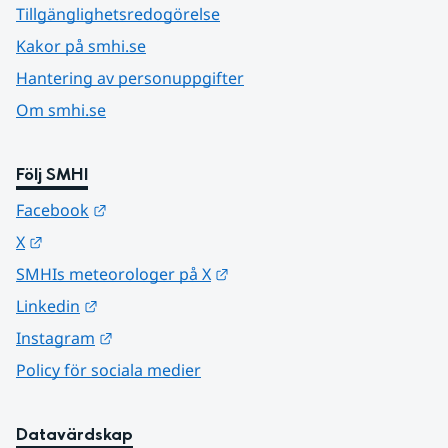
Tillgänglighetsredogörelse
Kakor på smhi.se
Hantering av personuppgifter
Om smhi.se
Följ SMHI
Länk till annan webbplats.
Facebook
Länk till annan webbplats.
X
Länk till annan webbplats.
SMHIs meteorologer på X
Länk till annan webbplats.
Linkedin
Länk till annan webbplats.
Instagram
Policy för sociala medier
Datavärdskap