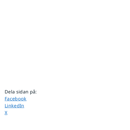
Dela sidan på
:
Dela sidan på
Facebook
Dela sidan på
LinkedIn
Dela sidan på
X