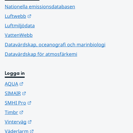
Nationella emissionsdatabasen
Länk till annan webbplats.
Luftwebb
Luftmiljödata
VattenWebb
Datavärdskap, oceanografi och marinbiologi
Datavärdskap för atmosfärkemi
Logga in
Länk till annan webbplats.
AQUA
Länk till annan webbplats.
SIMAIR
Länk till annan webbplats.
SMHI Pro
Länk till annan webbplats.
Timbr
Länk till annan webbplats.
Vinterväg
Länk till annan webbplats.
Väderlarm