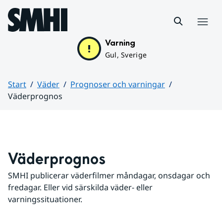
Hoppa till sidans innehåll
Meny
Varning
Gul, Sverige
Start
Väder
Prognoser och varningar
Väderprognos
Huvudinnehåll
Väderprognos
SMHI publicerar väderfilmer måndagar, onsdagar och 
fredagar. Eller vid särskilda väder- eller 
varningssituationer.