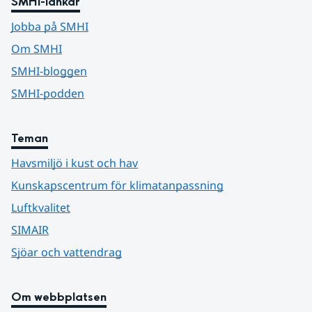
SMHI-länkar
Jobba på SMHI
Om SMHI
SMHI-bloggen
SMHI-podden
Teman
Havsmiljö i kust och hav
Kunskapscentrum för klimatanpassning
Luftkvalitet
SIMAIR
Sjöar och vattendrag
Om webbplatsen