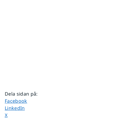
Dela sidan på
:
Dela sidan på
Facebook
Dela sidan på
LinkedIn
Dela sidan på
X