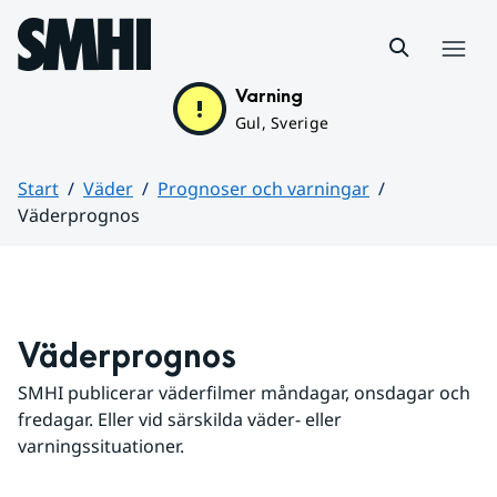
Hoppa till sidans innehåll
Meny
Varning
Gul, Sverige
Start
Väder
Prognoser och varningar
Väderprognos
Huvudinnehåll
Väderprognos
SMHI publicerar väderfilmer måndagar, onsdagar och 
fredagar. Eller vid särskilda väder- eller 
varningssituationer.