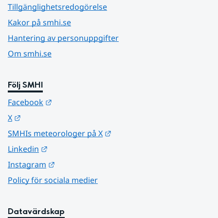
Tillgänglighetsredogörelse
Kakor på smhi.se
Hantering av personuppgifter
Om smhi.se
Följ SMHI
Länk till annan webbplats.
Facebook
Länk till annan webbplats.
X
Länk till annan webbplats.
SMHIs meteorologer på X
Länk till annan webbplats.
Linkedin
Länk till annan webbplats.
Instagram
Policy för sociala medier
Datavärdskap