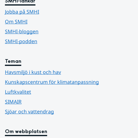
SMHI-länkar
Jobba på SMHI
Om SMHI
SMHI-bloggen
SMHI-podden
Teman
Havsmiljö i kust och hav
Kunskapscentrum för klimatanpassning
Luftkvalitet
SIMAIR
Sjöar och vattendrag
Om webbplatsen