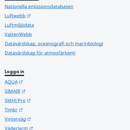
Nationella emissionsdatabasen
Länk till annan webbplats.
Luftwebb
Luftmiljödata
VattenWebb
Datavärdskap, oceanografi och marinbiologi
Datavärdskap för atmosfärkemi
Logga in
Länk till annan webbplats.
AQUA
Länk till annan webbplats.
SIMAIR
Länk till annan webbplats.
SMHI Pro
Länk till annan webbplats.
Timbr
Länk till annan webbplats.
Vinterväg
Länk till annan webbplats.
Väderlarm