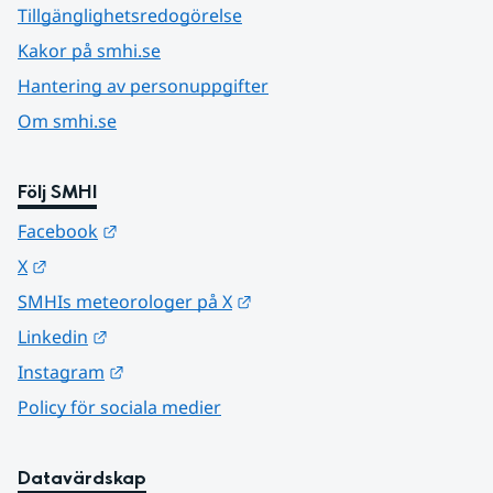
Tillgänglighetsredogörelse
Kakor på smhi.se
Hantering av personuppgifter
Om smhi.se
Följ SMHI
Länk till annan webbplats.
Facebook
Länk till annan webbplats.
X
Länk till annan webbplats.
SMHIs meteorologer på X
Länk till annan webbplats.
Linkedin
Länk till annan webbplats.
Instagram
Policy för sociala medier
Datavärdskap