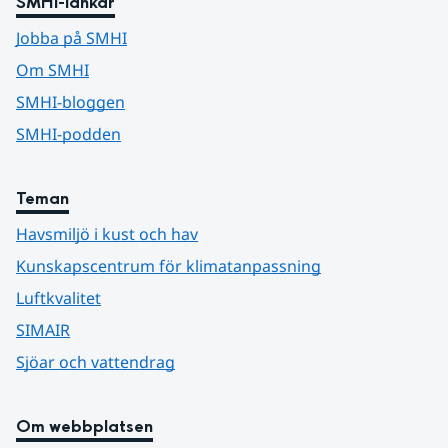
SMHI-länkar
Jobba på SMHI
Om SMHI
SMHI-bloggen
SMHI-podden
Teman
Havsmiljö i kust och hav
Kunskapscentrum för klimatanpassning
Luftkvalitet
SIMAIR
Sjöar och vattendrag
Om webbplatsen