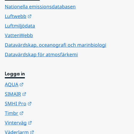
Nationella emissionsdatabasen
Länk till annan webbplats.
Luftwebb
Luftmiljödata
VattenWebb
Datavärdskap, oceanografi och marinbiologi
Datavärdskap för atmosfärkemi
Logga in
Länk till annan webbplats.
AQUA
Länk till annan webbplats.
SIMAIR
Länk till annan webbplats.
SMHI Pro
Länk till annan webbplats.
Timbr
Länk till annan webbplats.
Vinterväg
Länk till annan webbplats.
Väderlarm