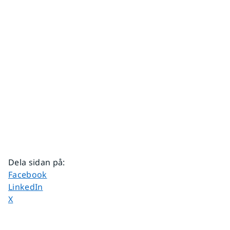
Dela sidan på
:
Dela sidan på
Facebook
Dela sidan på
LinkedIn
Dela sidan på
X