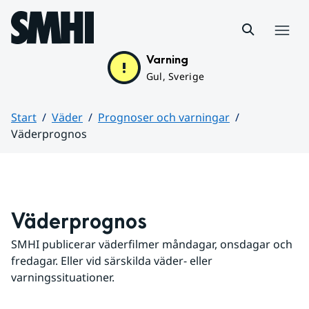
Hoppa till sidans innehåll
Meny
Varning
Gul, Sverige
Start
Väder
Prognoser och varningar
Väderprognos
Huvudinnehåll
Väderprognos
SMHI publicerar väderfilmer måndagar, onsdagar och 
fredagar. Eller vid särskilda väder- eller 
varningssituationer.