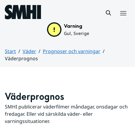
Hoppa till sidans innehåll
Meny
Varning
Gul, Sverige
Start
Väder
Prognoser och varningar
Väderprognos
Huvudinnehåll
Väderprognos
SMHI publicerar väderfilmer måndagar, onsdagar och 
fredagar. Eller vid särskilda väder- eller 
varningssituationer.