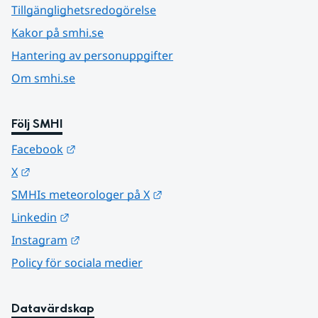
Tillgänglighetsredogörelse
Kakor på smhi.se
Hantering av personuppgifter
Om smhi.se
Följ SMHI
Länk till annan webbplats.
Facebook
Länk till annan webbplats.
X
Länk till annan webbplats.
SMHIs meteorologer på X
Länk till annan webbplats.
Linkedin
Länk till annan webbplats.
Instagram
Policy för sociala medier
Datavärdskap