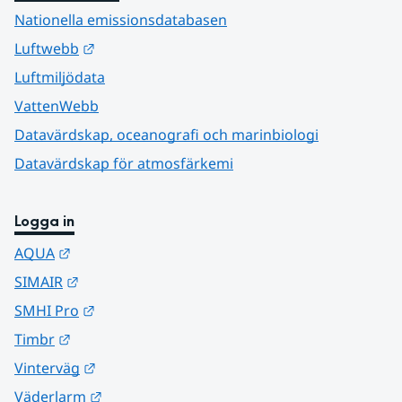
Nationella emissionsdatabasen
Länk till annan webbplats.
Luftwebb
Luftmiljödata
VattenWebb
Datavärdskap, oceanografi och marinbiologi
Datavärdskap för atmosfärkemi
Logga in
Länk till annan webbplats.
AQUA
Länk till annan webbplats.
SIMAIR
Länk till annan webbplats.
SMHI Pro
Länk till annan webbplats.
Timbr
Länk till annan webbplats.
Vinterväg
Länk till annan webbplats.
Väderlarm