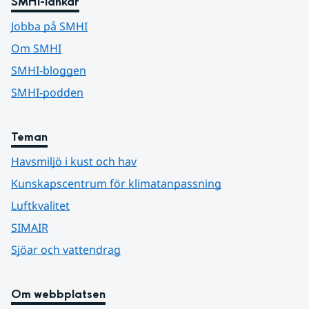
SMHI-länkar
Jobba på SMHI
Om SMHI
SMHI-bloggen
SMHI-podden
Teman
Havsmiljö i kust och hav
Kunskapscentrum för klimatanpassning
Luftkvalitet
SIMAIR
Sjöar och vattendrag
Om webbplatsen