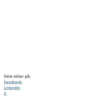
Dela sidan på
:
Dela sidan på
Facebook
Dela sidan på
LinkedIn
Dela sidan på
X