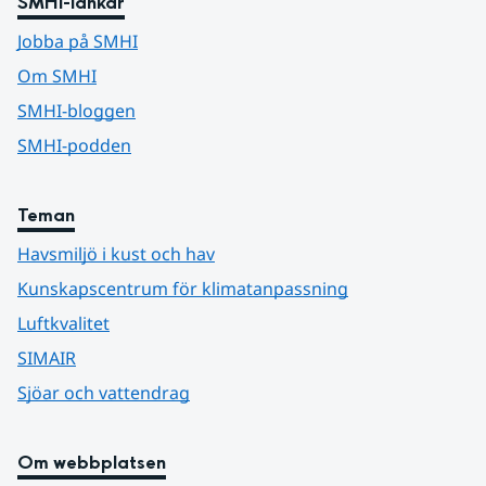
SMHI-länkar
Jobba på SMHI
Om SMHI
SMHI-bloggen
SMHI-podden
Teman
Havsmiljö i kust och hav
Kunskapscentrum för klimatanpassning
Luftkvalitet
SIMAIR
Sjöar och vattendrag
Om webbplatsen