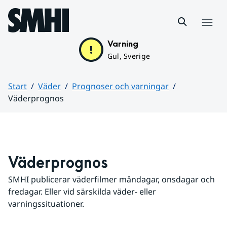
Hoppa till sidans innehåll
Meny
Varning
Gul, Sverige
Start
Väder
Prognoser och varningar
Väderprognos
Huvudinnehåll
Väderprognos
SMHI publicerar väderfilmer måndagar, onsdagar och 
fredagar. Eller vid särskilda väder- eller 
varningssituationer.