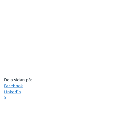
Dela sidan på
:
Dela sidan på
Facebook
Dela sidan på
LinkedIn
Dela sidan på
X