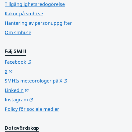
Tillgänglighetsredogörelse
Kakor på smhi.se
Hantering av personuppgifter
Om smhi.se
Följ SMHI
Länk till annan webbplats.
Facebook
Länk till annan webbplats.
X
Länk till annan webbplats.
SMHIs meteorologer på X
Länk till annan webbplats.
Linkedin
Länk till annan webbplats.
Instagram
Policy för sociala medier
Datavärdskap