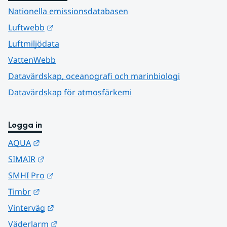
Nationella emissionsdatabasen
Länk till annan webbplats.
Luftwebb
Luftmiljödata
VattenWebb
Datavärdskap, oceanografi och marinbiologi
Datavärdskap för atmosfärkemi
Logga in
Länk till annan webbplats.
AQUA
Länk till annan webbplats.
SIMAIR
Länk till annan webbplats.
SMHI Pro
Länk till annan webbplats.
Timbr
Länk till annan webbplats.
Vinterväg
Länk till annan webbplats.
Väderlarm