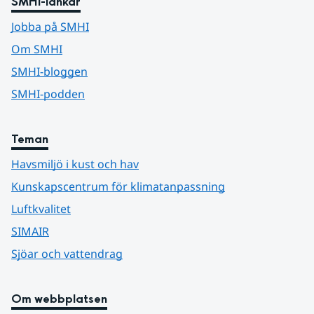
SMHI-länkar
Jobba på SMHI
Om SMHI
SMHI-bloggen
SMHI-podden
Teman
Havsmiljö i kust och hav
Kunskapscentrum för klimatanpassning
Luftkvalitet
SIMAIR
Sjöar och vattendrag
Om webbplatsen