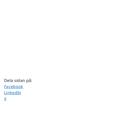
Dela sidan på
:
Dela sidan på
Facebook
Dela sidan på
LinkedIn
Dela sidan på
X