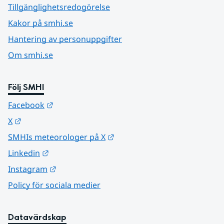
Tillgänglighetsredogörelse
Kakor på smhi.se
Hantering av personuppgifter
Om smhi.se
Följ SMHI
Länk till annan webbplats.
Facebook
Länk till annan webbplats.
X
Länk till annan webbplats.
SMHIs meteorologer på X
Länk till annan webbplats.
Linkedin
Länk till annan webbplats.
Instagram
Policy för sociala medier
Datavärdskap