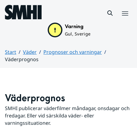
Hoppa till sidans innehåll
Meny
Varning
Gul, Sverige
Start
Väder
Prognoser och varningar
Väderprognos
Huvudinnehåll
Väderprognos
SMHI publicerar väderfilmer måndagar, onsdagar och 
fredagar. Eller vid särskilda väder- eller 
varningssituationer.