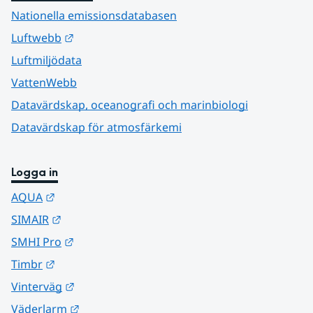
Nationella emissionsdatabasen
Länk till annan webbplats.
Luftwebb
Luftmiljödata
VattenWebb
Datavärdskap, oceanografi och marinbiologi
Datavärdskap för atmosfärkemi
Logga in
Länk till annan webbplats.
AQUA
Länk till annan webbplats.
SIMAIR
Länk till annan webbplats.
SMHI Pro
Länk till annan webbplats.
Timbr
Länk till annan webbplats.
Vinterväg
Länk till annan webbplats.
Väderlarm