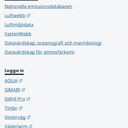
Nationella emissionsdatabasen
Länk till annan webbplats.
Luftwebb
Luftmiljödata
VattenWebb
Datavärdskap, oceanografi och marinbiologi
Datavärdskap för atmosfärkemi
Logga in
Länk till annan webbplats.
AQUA
Länk till annan webbplats.
SIMAIR
Länk till annan webbplats.
SMHI Pro
Länk till annan webbplats.
Timbr
Länk till annan webbplats.
Vinterväg
Länk till annan webbplats.
Väderlarm