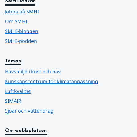
SMHI-länkar
Jobba på SMHI
Om SMHI
SMHI-bloggen
SMHI-podden
Teman
Havsmiljö i kust och hav
Kunskapscentrum för klimatanpassning
Luftkvalitet
SIMAIR
Sjöar och vattendrag
Om webbplatsen