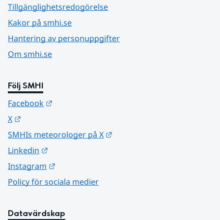
Tillgänglighetsredogörelse
Kakor på smhi.se
Hantering av personuppgifter
Om smhi.se
Följ SMHI
Länk till annan webbplats.
Facebook
Länk till annan webbplats.
X
Länk till annan webbplats.
SMHIs meteorologer på X
Länk till annan webbplats.
Linkedin
Länk till annan webbplats.
Instagram
Policy för sociala medier
Datavärdskap