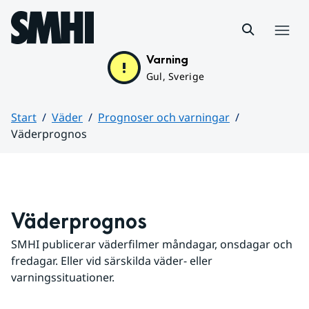
Hoppa till sidans innehåll
Meny
Varning
Gul, Sverige
Start
Väder
Prognoser och varningar
Väderprognos
Huvudinnehåll
Väderprognos
SMHI publicerar väderfilmer måndagar, onsdagar och 
fredagar. Eller vid särskilda väder- eller 
varningssituationer.