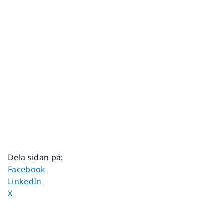
Dela sidan på
:
Dela sidan på
Facebook
Dela sidan på
LinkedIn
Dela sidan på
X