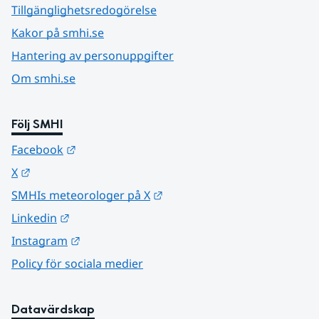
Tillgänglighetsredogörelse
Kakor på smhi.se
Hantering av personuppgifter
Om smhi.se
Följ SMHI
Länk till annan webbplats.
Facebook
Länk till annan webbplats.
X
Länk till annan webbplats.
SMHIs meteorologer på X
Länk till annan webbplats.
Linkedin
Länk till annan webbplats.
Instagram
Policy för sociala medier
Datavärdskap