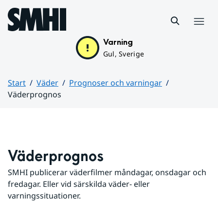
Hoppa till sidans innehåll
Meny
Varning
Gul, Sverige
Start
Väder
Prognoser och varningar
Väderprognos
Huvudinnehåll
Väderprognos
SMHI publicerar väderfilmer måndagar, onsdagar och 
fredagar. Eller vid särskilda väder- eller 
varningssituationer.