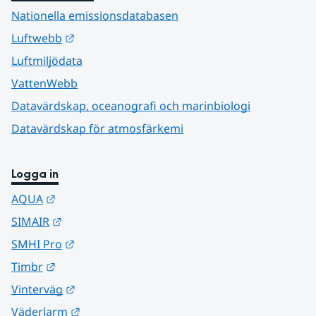
Nationella emissionsdatabasen
Länk till annan webbplats.
Luftwebb
Luftmiljödata
VattenWebb
Datavärdskap, oceanografi och marinbiologi
Datavärdskap för atmosfärkemi
Logga in
Länk till annan webbplats.
AQUA
Länk till annan webbplats.
SIMAIR
Länk till annan webbplats.
SMHI Pro
Länk till annan webbplats.
Timbr
Länk till annan webbplats.
Vinterväg
Länk till annan webbplats.
Väderlarm