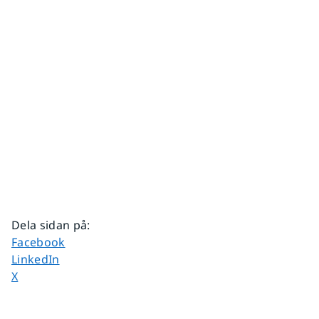
Dela sidan på
:
Dela sidan på
Facebook
Dela sidan på
LinkedIn
Dela sidan på
X