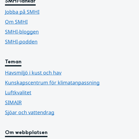
SMHI-länkar
Jobba på SMHI
Om SMHI
SMHI-bloggen
SMHI-podden
Teman
Havsmiljö i kust och hav
Kunskapscentrum för klimatanpassning
Luftkvalitet
SIMAIR
Sjöar och vattendrag
Om webbplatsen