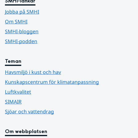
SMHI-länkar
Jobba på SMHI
Om SMHI
SMHI-bloggen
SMHI-podden
Teman
Havsmiljö i kust och hav
Kunskapscentrum för klimatanpassning
Luftkvalitet
SIMAIR
Sjöar och vattendrag
Om webbplatsen