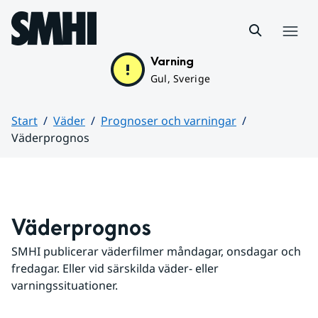
Hoppa till sidans innehåll
Meny
Varning
Gul, Sverige
Start
Väder
Prognoser och varningar
Väderprognos
Huvudinnehåll
Väderprognos
SMHI publicerar väderfilmer måndagar, onsdagar och 
fredagar. Eller vid särskilda väder- eller 
varningssituationer.