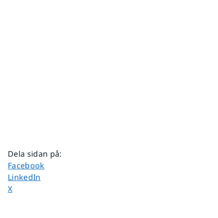
Dela sidan på
:
Dela sidan på
Facebook
Dela sidan på
LinkedIn
Dela sidan på
X