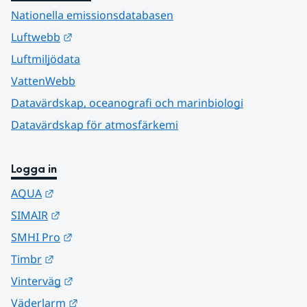
Nationella emissionsdatabasen
Länk till annan webbplats.
Luftwebb
Luftmiljödata
VattenWebb
Datavärdskap, oceanografi och marinbiologi
Datavärdskap för atmosfärkemi
Logga in
Länk till annan webbplats.
AQUA
Länk till annan webbplats.
SIMAIR
Länk till annan webbplats.
SMHI Pro
Länk till annan webbplats.
Timbr
Länk till annan webbplats.
Vinterväg
Länk till annan webbplats.
Väderlarm