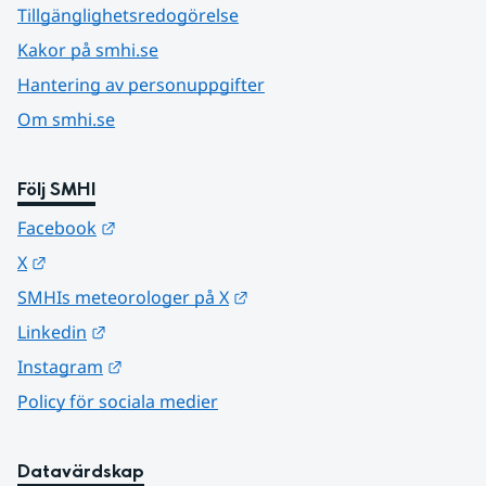
Tillgänglighetsredogörelse
Kakor på smhi.se
Hantering av personuppgifter
Om smhi.se
Följ SMHI
Länk till annan webbplats.
Facebook
Länk till annan webbplats.
X
Länk till annan webbplats.
SMHIs meteorologer på X
Länk till annan webbplats.
Linkedin
Länk till annan webbplats.
Instagram
Policy för sociala medier
Datavärdskap