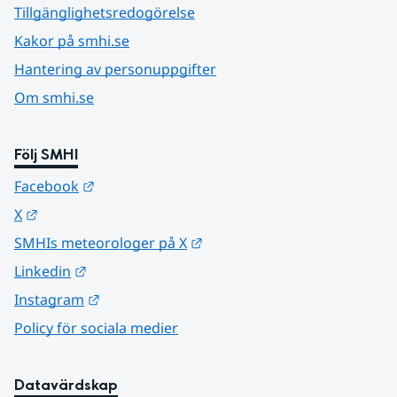
Tillgänglighetsredogörelse
Kakor på smhi.se
Hantering av personuppgifter
Om smhi.se
Följ SMHI
Länk till annan webbplats.
Facebook
Länk till annan webbplats.
X
Länk till annan webbplats.
SMHIs meteorologer på X
Länk till annan webbplats.
Linkedin
Länk till annan webbplats.
Instagram
Policy för sociala medier
Datavärdskap