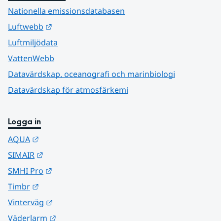
Nationella emissionsdatabasen
Länk till annan webbplats.
Luftwebb
Luftmiljödata
VattenWebb
Datavärdskap, oceanografi och marinbiologi
Datavärdskap för atmosfärkemi
Logga in
Länk till annan webbplats.
AQUA
Länk till annan webbplats.
SIMAIR
Länk till annan webbplats.
SMHI Pro
Länk till annan webbplats.
Timbr
Länk till annan webbplats.
Vinterväg
Länk till annan webbplats.
Väderlarm