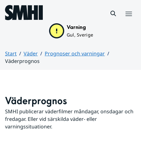
Hoppa till sidans innehåll
Meny
Varning
Gul, Sverige
Start
Väder
Prognoser och varningar
Väderprognos
Huvudinnehåll
Väderprognos
SMHI publicerar väderfilmer måndagar, onsdagar och 
fredagar. Eller vid särskilda väder- eller 
varningssituationer.