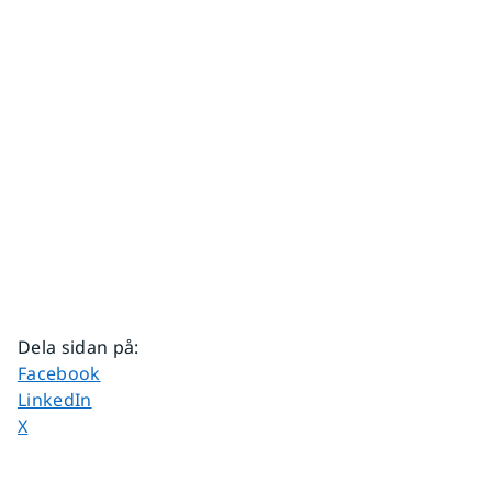
Dela sidan på
:
Dela sidan på
Facebook
Dela sidan på
LinkedIn
Dela sidan på
X