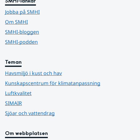
SMHI-länkar
Jobba på SMHI
Om SMHI
SMHI-bloggen
SMHI-podden
Teman
Havsmiljö i kust och hav
Kunskapscentrum för klimatanpassning
Luftkvalitet
SIMAIR
Sjöar och vattendrag
Om webbplatsen