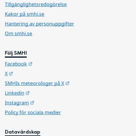
Tillgänglighetsredogörelse
Kakor på smhi.se
Hantering av personuppgifter
Om smhi.se
Följ SMHI
Länk till annan webbplats.
Facebook
Länk till annan webbplats.
X
Länk till annan webbplats.
SMHIs meteorologer på X
Länk till annan webbplats.
Linkedin
Länk till annan webbplats.
Instagram
Policy för sociala medier
Datavärdskap