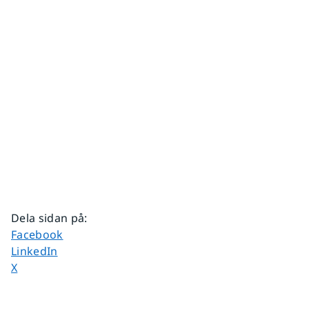
Dela sidan på
:
Dela sidan på
Facebook
Dela sidan på
LinkedIn
Dela sidan på
X