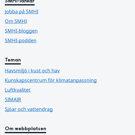
SMHI-länkar
Jobba på SMHI
Om SMHI
SMHI-bloggen
SMHI-podden
Teman
Havsmiljö i kust och hav
Kunskapscentrum för klimatanpassning
Luftkvalitet
SIMAIR
Sjöar och vattendrag
Om webbplatsen