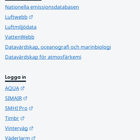
Nationella emissionsdatabasen
Länk till annan webbplats.
Luftwebb
Luftmiljödata
VattenWebb
Datavärdskap, oceanografi och marinbiologi
Datavärdskap för atmosfärkemi
Logga in
Länk till annan webbplats.
AQUA
Länk till annan webbplats.
SIMAIR
Länk till annan webbplats.
SMHI Pro
Länk till annan webbplats.
Timbr
Länk till annan webbplats.
Vinterväg
Länk till annan webbplats.
Väderlarm