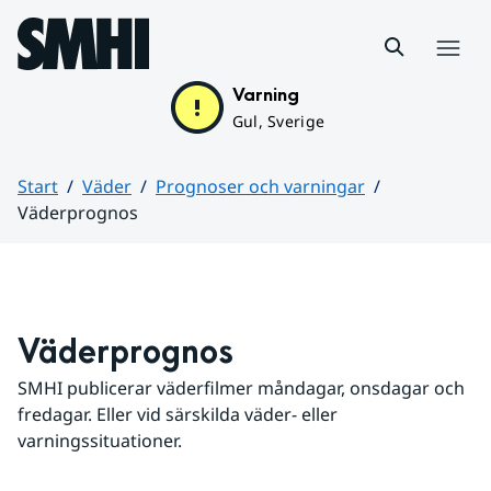
Hoppa till sidans innehåll
Meny
Varning
Gul, Sverige
Start
Väder
Prognoser och varningar
Väderprognos
Huvudinnehåll
Väderprognos
SMHI publicerar väderfilmer måndagar, onsdagar och 
fredagar. Eller vid särskilda väder- eller 
varningssituationer.