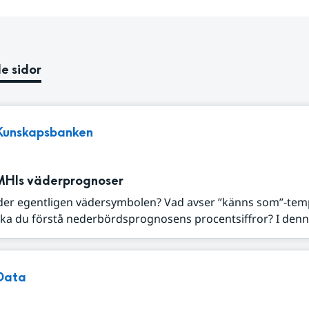
e sidor
Kunskapsbanken
MHIs väderprognoser
der egentligen vädersymbolen? Vad avser ”känns som”-tem
ka du förstå nederbördsprognosens procentsiffror? I denna
Data