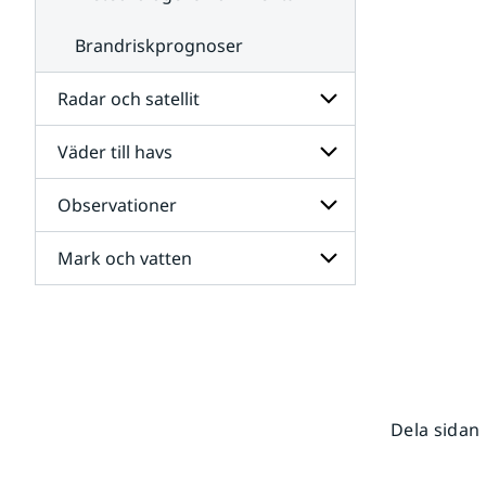
Brandriskprognoser
Radar och satellit
Väder till havs
Undersidor
för
Radar
Observationer
Undersidor
och
för
satellit
Väder
Mark och vatten
Undersidor
till
för
havs
Observationer
Undersidor
för
Mark
och
vatten
Dela sidan