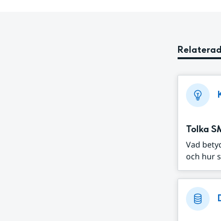
Relaterad
Tolka S
Vad bety
och hur s