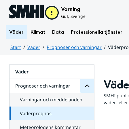
Hoppa till sidans innehåll
Varning
Gul, Sverige
Väder
Klimat
Data
Professionella tjänster
Start
Väder
Prognoser och varningar
Väderpr
varningar
och
Huvudinnehåll
Prognoser
för
Undersidor
Väder
Väde
Prognoser och varningar
SMHI public
Varningar och meddelanden
väder- eller
Väderprognos
Meteorologens kommentar