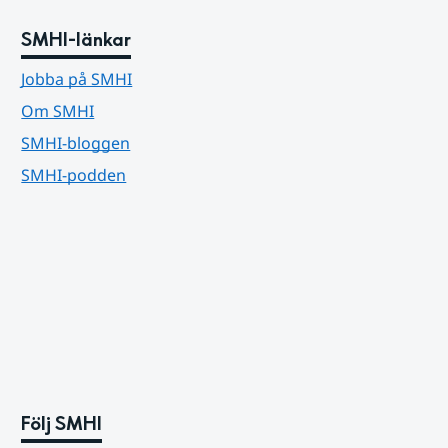
SMHI-länkar
Jobba på SMHI
Om SMHI
SMHI-bloggen
SMHI-podden
Följ SMHI