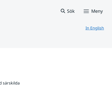
Sök
Meny
In English
 särskilda 