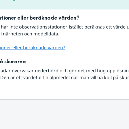
tioner eller beräknade värden?
r har inte observationsstationer, istället beräknas ett värde u
 i närheten och modelldata.
ioner eller beräknade värden?
på skurarna
radar övervakar nederbörd och gör det med hög upplösning 
Den är ett värdefullt hjälpmedel när man vill ha koll på sku