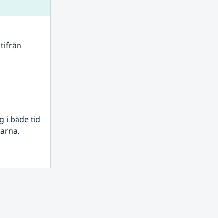
tifrån 
i både tid 
rarna.