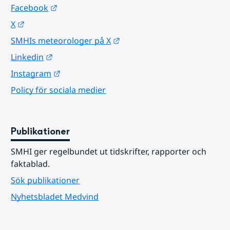
Länk till annan webbplats.
Facebook
Länk till annan webbplats.
X
Länk till annan webbplats.
SMHIs meteorologer på X
Länk till annan webbplats.
Linkedin
Länk till annan webbplats.
Instagram
Policy för sociala medier
Publikationer
SMHI ger regelbundet ut tidskrifter, rapporter och 
faktablad.
Sök publikationer
Nyhetsbladet Medvind