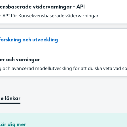
ensbaserade vädervarningar - API
r API för Konsekvensbaserade vädervarningar
Forskning och utveckling
er och varningar
 och avancerad modellutveckling för att du ska veta vad s
e länkar
Lär dig mer