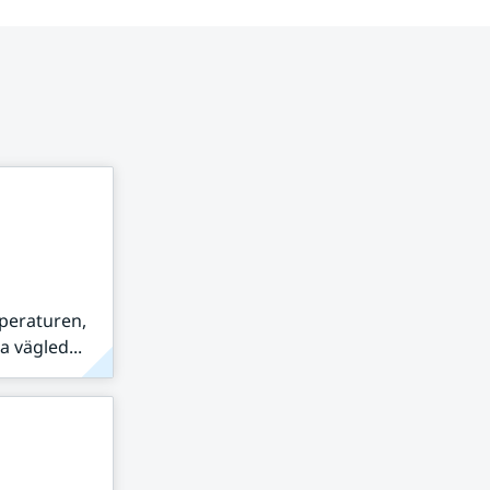
peraturen,
 vägled...