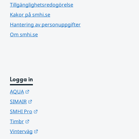
Tillgänglighetsredogörelse
Kakor på smhi.se
Hantering av personuppgifter
Om smhi.se
Logga in
Länk till annan webbplats.
AQUA
Länk till annan webbplats.
SIMAIR
Länk till annan webbplats.
SMHI Pro
Länk till annan webbplats.
Timbr
Länk till annan webbplats.
Vinterväg