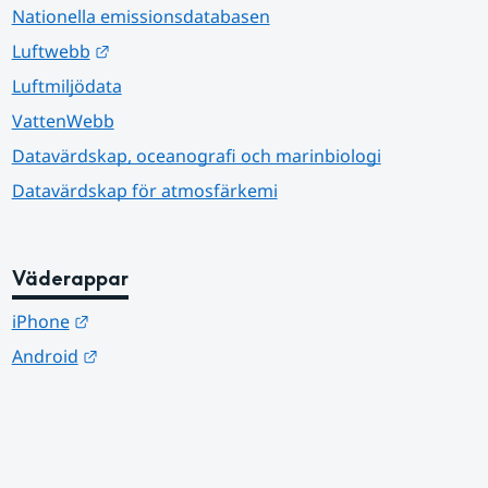
Nationella emissionsdatabasen
Länk till annan webbplats.
Luftwebb
Luftmiljödata
VattenWebb
Datavärdskap, oceanografi och marinbiologi
Datavärdskap för atmosfärkemi
Väderappar
Länk till annan webbplats.
iPhone
Länk till annan webbplats.
Android