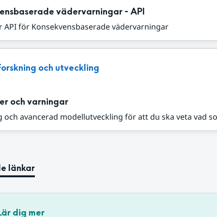
ensbaserade vädervarningar - API
r API för Konsekvensbaserade vädervarningar
Forskning och utveckling
er och varningar
 och avancerad modellutveckling för att du ska veta vad s
e länkar
Lär dig mer