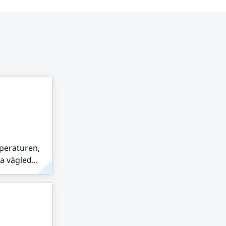
peraturen,
 vägled...