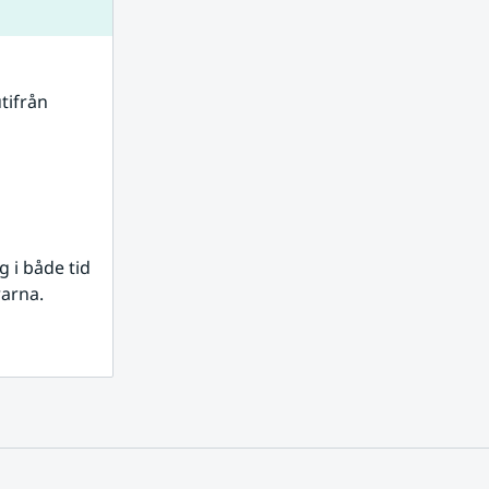
tifrån 
i både tid 
rarna.