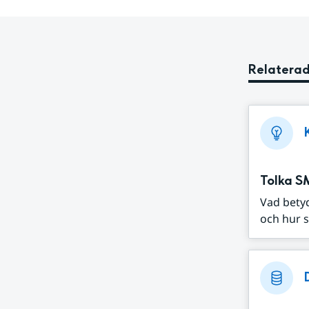
Relaterad
Tolka S
Vad bety
och hur s