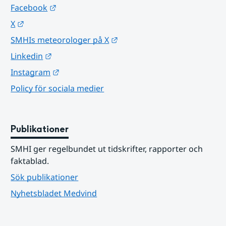
Länk till annan webbplats.
Facebook
Länk till annan webbplats.
X
Länk till annan webbplats.
SMHIs meteorologer på X
Länk till annan webbplats.
Linkedin
Länk till annan webbplats.
Instagram
Policy för sociala medier
Publikationer
SMHI ger regelbundet ut tidskrifter, rapporter och 
faktablad.
Sök publikationer
Nyhetsbladet Medvind