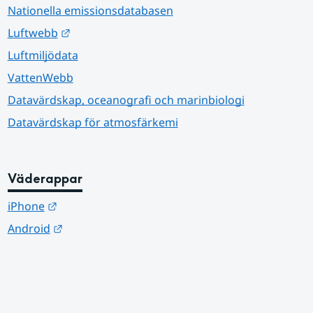
Nationella emissionsdatabasen
Länk till annan webbplats.
Luftwebb
Luftmiljödata
VattenWebb
Datavärdskap, oceanografi och marinbiologi
Datavärdskap för atmosfärkemi
Väderappar
Länk till annan webbplats.
iPhone
Länk till annan webbplats.
Android