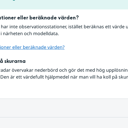
tioner eller beräknade värden?
r har inte observationsstationer, istället beräknas ett värde u
 i närheten och modelldata.
ioner eller beräknade värden?
på skurarna
radar övervakar nederbörd och gör det med hög upplösning 
Den är ett värdefullt hjälpmedel när man vill ha koll på sku