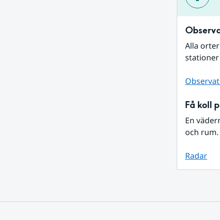
Observa
Alla orte
stationer
Observat
Få koll 
En väder
och rum. 
Radar