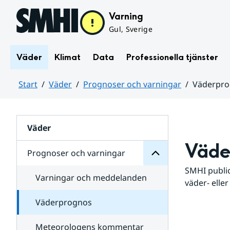
Hoppa till sidans innehåll
Varning
Gul, Sverige
Väder
Klimat
Data
Professionella tjänster
Start
Väder
Prognoser och varningar
Väderpr
varningar
och
Huvudinnehåll
Prognoser
för
Undersidor
Väder
Väde
Prognoser och varningar
SMHI public
Varningar och meddelanden
väder- eller
Väderprognos
Meteorologens kommentar