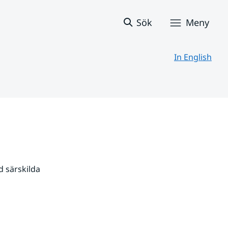
Sök
Meny
In English
 särskilda 