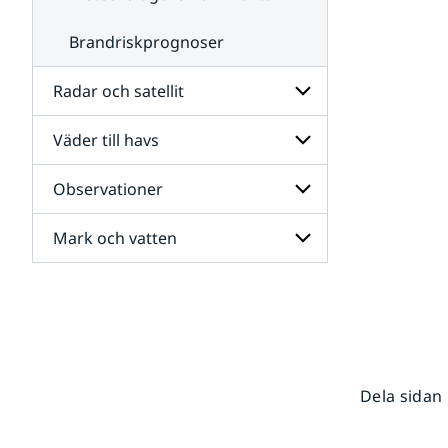
Brandriskprognoser
Radar och satellit
Väder till havs
Undersidor
för
Radar
Observationer
Undersidor
och
för
satellit
Väder
Mark och vatten
Undersidor
till
för
havs
Observationer
Undersidor
för
Mark
och
vatten
Dela sidan