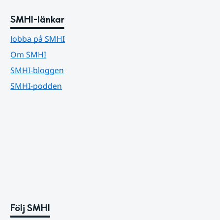
SMHI-länkar
Jobba på SMHI
Om SMHI
SMHI-bloggen
SMHI-podden
Följ SMHI