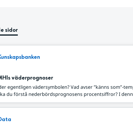
e sidor
Kunskapsbanken
MHIs väderprognoser
der egentligen vädersymbolen? Vad avser ”känns som”-tem
ka du förstå nederbördsprognosens procentsiffror? I denna
Data