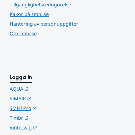
Tillgänglighetsredogörelse
Kakor på smhi.se
Hantering av personuppgifter
Om smhi.se
Logga in
Länk till annan webbplats.
AQUA
Länk till annan webbplats.
SIMAIR
Länk till annan webbplats.
SMHI Pro
Länk till annan webbplats.
Timbr
Länk till annan webbplats.
Vinterväg